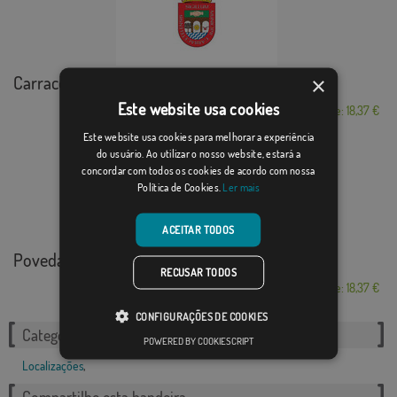
Carracedelo
×
Este website usa cookies
Desde: 18,37 €
Este website usa cookies para melhorar a experiência
do usuário. Ao utilizar o nosso website, estará a
concordar com todos os cookies de acordo com nossa
Política de Cookies.
Ler mais
ACEITAR TODOS
Poveda de la Sierra
RECUSAR TODOS
Desde: 18,37 €
CONFIGURAÇÕES DE COOKIES
Categorias relacionadas:
POWERED BY COOKIESCRIPT
Localizações
,
Compartilhe esta bandeira