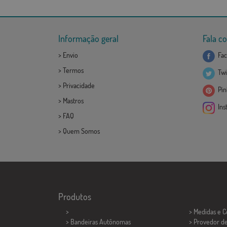
Informação geral
Fala c
>
Envio
Fac
>
Termos
Twi
>
Privacidade
Pint
>
Mastros
Ins
>
FAQ
>
Quem Somos
Produtos
>
> Medidas e 
> Bandeiras Autônomas
> Provedor d