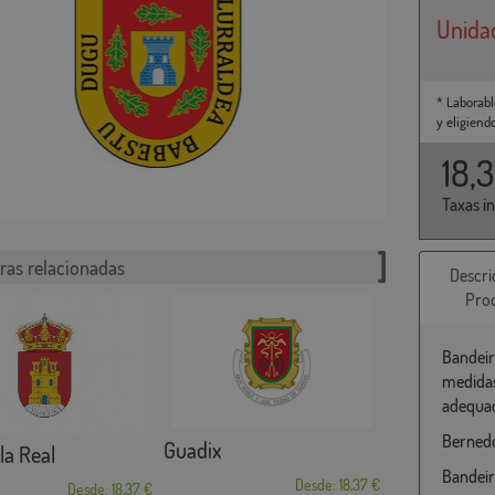
Unida
* Laborabl
y eligiend
18,
Taxas i
ras relacionadas
Descri
Pro
Bandeir
medidas
adequad
Bernedo
Guadix
la Real
Bandeir
Desde: 18,37 €
Desde: 18,37 €