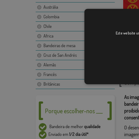
Austrália
Colombia
Chile
Hoyos d
Este website us
Africa
Bandeiras de mesa
Cruz de San Andrés
Catego
Alemãs
Localiza
Francês
Compar
Britânicas
As imag
bandeir
Porque escolher-nos ___
proibid
consent
Bandeira de melhor
qualidade
O desen
imagem,
Enviado em
1/2 dia útil*