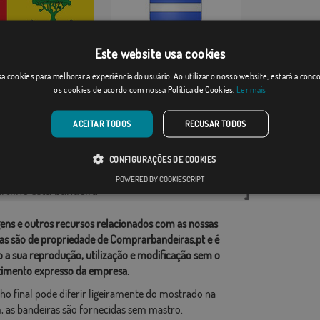
Este website usa cookies
el Espino
Vert-Saint-Denis
a cookies para melhorar a experiência do usuário. Ao utilizar o nosso website, estará a con
os cookies de acordo com nossa Política de Cookies.
Ler mais
Desde: 18,37 €
Desde: 17,59 €
ACEITAR TODOS
RECUSAR TODOS
rias relacionadas:
CONFIGURAÇÕES DE COOKIES
ções
,
POWERED BY COOKIESCRIPT
tilhe esta bandeira
ens e outros recursos relacionados com as nossas
as são de propriedade de Comprarbandeiras.pt e é
o a sua reprodução, utilização e modificação sem o
imento expresso da empresa.
ho final pode diferir ligeiramente do mostrado na
 as bandeiras são fornecidas sem mastro.