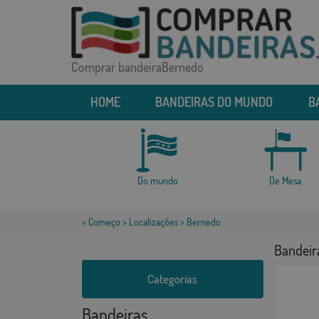
Comprar bandeiraBernedo
HOME
BANDEIRAS DO MUNDO
B
Do mundo
De Mesa
>
Começo
>
Localizações
> Bernedo
Bandeir
Categorias
Bandeiras