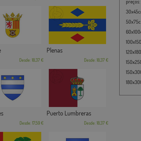
preços:
30x45cm
50x75cm
60x100c
100x15
e
Plenas
120x180
Desde: 18,37 €
Desde: 18,37 €
150x25
150x30
180x300
es
Puerto Lumbreras
Desde: 17,59 €
Desde: 18,37 €