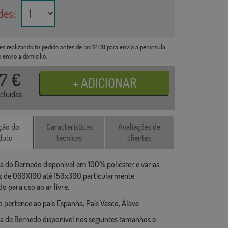
des:
es realizando tu pedido antes de las 12:00 para envío a península
o envío a domicilio.
37
€
ncluídas
ção do
Características
Avaliações de
duto
técnicas
clientes
a do Bernedo disponível em 100% poliéster e várias
 de 060X100 até 150x300 particularmente
o para uso ao ar livre.
 pertence ao país Espanha, País Vasco, Álava
a de Bernedo disponível nos seguintes tamanhos e