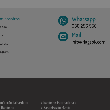
Whatsapp
om nosotros
636 256 550
ebook
Mail
tter
info@flagsok.com
erest
tagram
Confecção
Galhardetes
> bandeiras internacionais
e Bandeiras
> Bandeiras do Mundo