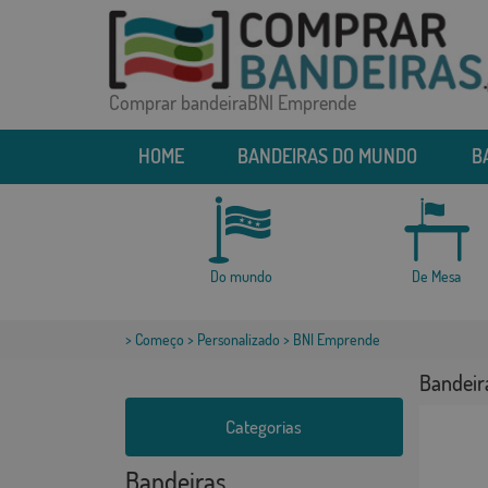
Comprar bandeiraBNI Emprende
HOME
BANDEIRAS DO MUNDO
B
Do mundo
De Mesa
>
Começo
>
Personalizado
> BNI Emprende
Bandeir
Categorias
Bandeiras