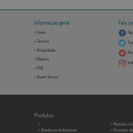
Informação geral
Fala c
>
Envio
Fac
>
Termos
Twi
>
Privacidade
Pint
>
Mastros
Ins
>
FAQ
>
Quem Somos
Produtos
>
> Medidas e 
> Bandeiras Autônomas
> Provedor d