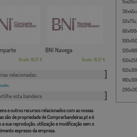
15x20cm
30x45cm
50x75cm
60x100c
100x15
mparte
BNI Navega
120x180
Desde: 18,37 €
Desde: 18,37 €
150x25
150x30
rias relacionadas:
180x300
izado
,
200x300
tilhe esta bandeira
ens e outros recursos relacionados com as nossas
as são de propriedade de Comprarbandeiras.pt e é
o a sua reprodução, utilização e modificação sem o
imento expresso da empresa.