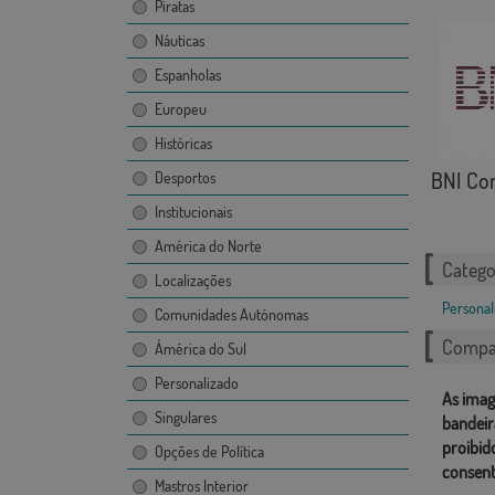
Piratas
Náuticas
Espanholas
Europeu
Históricas
BNI Co
Desportos
Institucionais
América do Norte
Catego
Localizações
Personal
Comunidades Autónomas
Compar
Ámérica do Sul
Personalizado
As imag
Singulares
bandeir
proibid
Opções de Política
consent
Mastros Interior