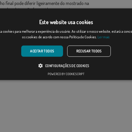
ho final pode diferir ligeiramente do mostrado na
 as bandeiras são fornecidas sem mastro.
ao formato de produção, pode haver uma variação de
Este website usa cookies
 nas dimensões finais e tons de cores.
a cookies para melhorar a experiência do usuário. Ao utilizar o nosso website, estará a con
os cookies de acordo com nossa Política de Cookies.
Ler mais
ACEITAR TODOS
RECUSAR TODOS
CONFIGURAÇÕES DE COOKIES
POWERED BY COOKIESCRIPT