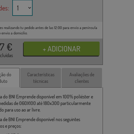
des:
es realizando tu pedido antes de las 12:00 para envío a península
o envío a domicilio.
37
€
ncluídas
ção do
Características
Avaliações de
duto
técnicas
clientes
a do BNI Emprende disponível em 100% poliéster e
medidas de 060X100 até 180x300 particularmente
o para uso ao ar livre.
a de BNI Emprende disponível nos seguintes
s e preços: