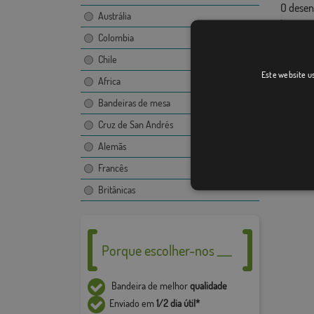
O desen
Austrália
imagem,
Colombia
Devido 
+ / - 5%
Chile
Este website us
Africa
Bandeiras de mesa
Cruz de San Andrés
Alemãs
Francês
Britânicas
Porque escolher-nos ___
Bandeira de melhor
qualidade
Enviado em
1/2 dia útil*