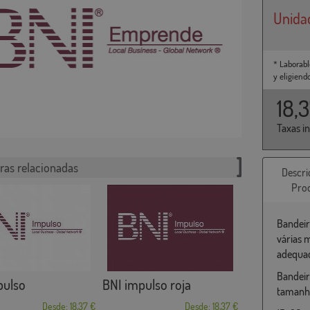
Unida
* Laborabl
y eligiend
18,
Taxas i
ras relacionadas
Descri
Pro
Bandeir
várias 
adequad
Bandeir
pulso
BNI impulso roja
tamanho
Desde: 18,37 €
Desde: 18,37 €