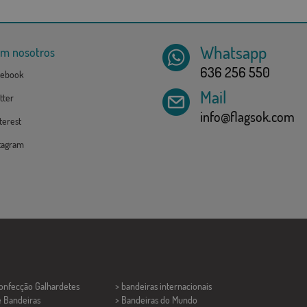
Whatsapp
om nosotros
636 256 550
ebook
Mail
tter
info@flagsok.com
erest
tagram
Confecção
Galhardetes
> bandeiras internacionais
e Bandeiras
> Bandeiras do Mundo