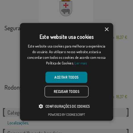
Segura de Toro
×
Este website usa cookies
Desde: 18,37 €
Este website usa cookies para melhorar a experiência
do usuário. Ao utilizar o nosso website, estará a
concordar com todos os cookies de acordo com nossa
Política de Cookies.
Ler mais
ACEITAR TODOS
Rodonyà
RECUSAR TODOS
Desde: 18,37 €
CONFIGURAÇÕES DE COOKIES
Categorias relacionadas:
POWERED BY COOKIESCRIPT
Localizações
,