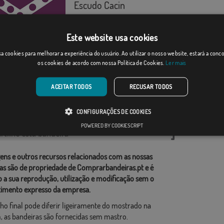
Escudo Cacin
Desde: 18,37 €
Este website usa cookies
na
a cookies para melhorar a experiência do usuário. Ao utilizar o nosso website, estará a con
os cookies de acordo com nossa Política de Cookies.
Ler mais
Desde: 18,37 €
ACEITAR TODOS
RECUSAR TODOS
rias relacionadas:
CONFIGURAÇÕES DE COOKIES
ções
,
POWERED BY COOKIESCRIPT
tilhe esta bandeira
ens e outros recursos relacionados com as nossas
as são de propriedade de Comprarbandeiras.pt e é
o a sua reprodução, utilização e modificação sem o
imento expresso da empresa.
ho final pode diferir ligeiramente do mostrado na
 as bandeiras são fornecidas sem mastro.