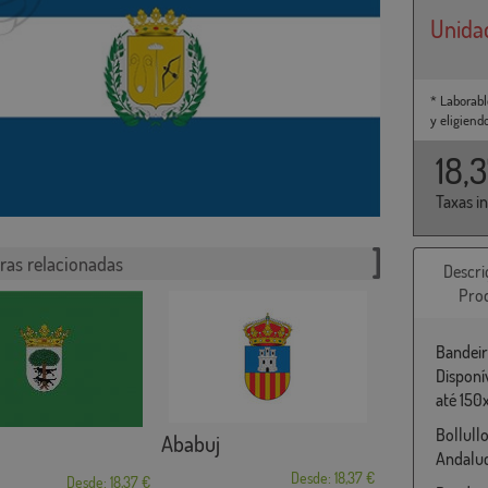
Unida
* Laborabl
y eligiend
18,
Taxas i
ras relacionadas
Descri
Pro
Bandeir
Disponí
até 150
Bollull
Ababuj
Andaluc
Desde: 18,37 €
Desde: 18,37 €