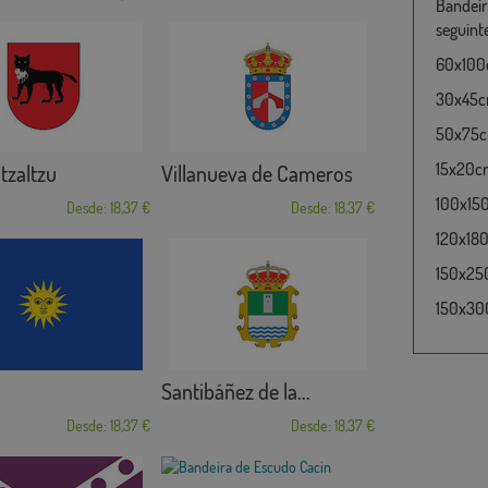
Bandeir
seguint
60x100c
30x45cm
50x75cm
15x20cm
Itzaltzu
Villanueva de Cameros
100x15
Desde: 18,37 €
Desde: 18,37 €
120x180
150x25
150x30
Santibáñez de la...
Desde: 18,37 €
Desde: 18,37 €