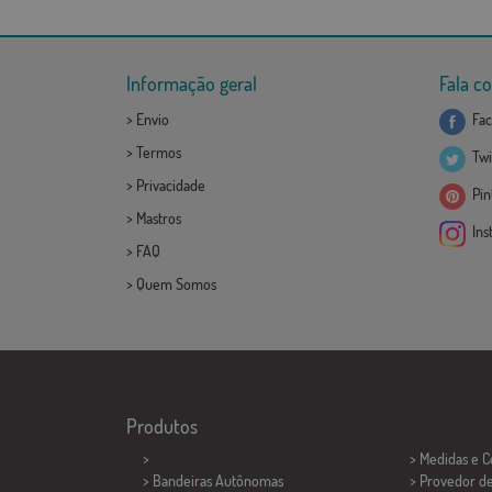
Informação geral
Fala c
>
Envio
Fac
>
Termos
Twi
>
Privacidade
Pint
>
Mastros
Ins
>
FAQ
>
Quem Somos
Produtos
>
> Medidas e 
> Bandeiras Autônomas
> Provedor d