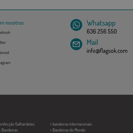
Whatsapp
om nosotros
636 256 550
ebook
Mail
tter
info@flagsok.com
erest
tagram
Confecção
Galhardetes
> bandeiras internacionais
e Bandeiras
> Bandeiras do Mundo