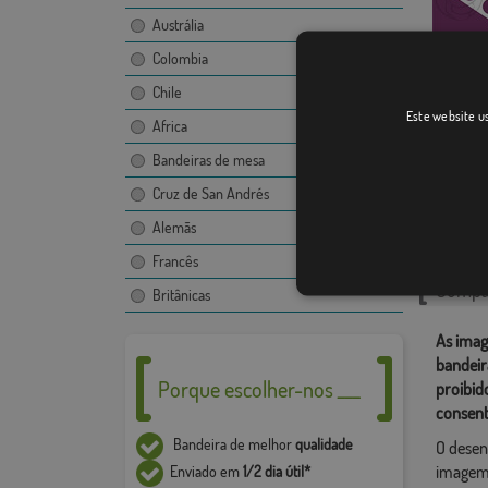
Austrália
Colombia
Chile
La Erci
Este website us
Africa
Bandeiras de mesa
Cruz de San Andrés
Catego
Alemãs
Localiza
Francês
Compar
Britânicas
As imag
bandeir
Porque escolher-nos ___
proibid
consent
Bandeira de melhor
qualidade
O desen
imagem,
Enviado em
1/2 dia útil*