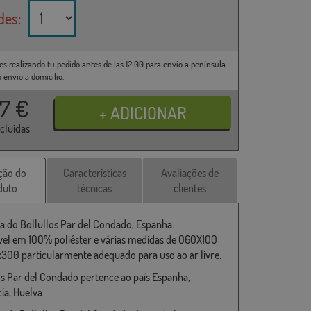
des:
es realizando tu pedido antes de las 12:00 para envío a península
o envío a domicilio.
37
€
ncluídas
ção do
Características
Avaliações de
duto
técnicas
clientes
a do Bollullos Par del Condado, Espanha.
vel em 100% poliéster e várias medidas de 060X100
x300 particularmente adequado para uso ao ar livre.
os Par del Condado pertence ao país Espanha,
ía, Huelva