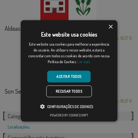
×
Aldeaseca
Este website usa cookies
Desde: 18,37 €
Este website usa cookies para melhorar a experiência
do usuário. Ao utilizar o nosso website, estará a
concordar com todos os cookies de acordo com nossa
Política de Cookies.
Ler mais
ACEITAR TODOS
Son Servera
RECUSAR TODOS
Desde: 18,37 €
CONFIGURAÇÕES DE COOKIES
POWERED BY COOKIESCRIPT
Categorias relacionadas:
Localizações
,
Compartilhe esta bandeira