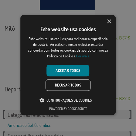
×
Mitú
Este website usa cookies
Desde: 18,37 €
Este website usa cookies para melhorar a experiência
do usuário. Ao utilizar o nosso website, estará a
concordar com todos os cookies de acordo com nossa
Política de Cookies.
Ler mais
ACEITAR TODOS
RECUSAR TODOS
Departamento de Cu...
Desde: 18,37 €
CONFIGURAÇÕES DE COOKIES
POWERED BY COOKIESCRIPT
Categorias relacionadas:
Ámérica do Sul
,
Colombia
,
Compartilhe esta bandeira