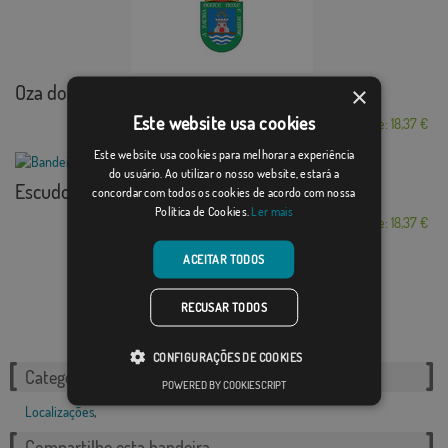
Oza dos Ríos
×
Este website usa cookies
Desde: 18,37 €
Este website usa cookies para melhorar a experiência
do usuário. Ao utilizar o nosso website, estará a
Escudo Gor
concordar com todos os cookies de acordo com nossa
Política de Cookies.
Ler mais
Desde: 18,37 €
ACEITAR TODOS
RECUSAR TODOS
CONFIGURAÇÕES DE COOKIES
Categorias relacionadas:
POWERED BY COOKIESCRIPT
Localizações
,
Compartilhe esta bandeira