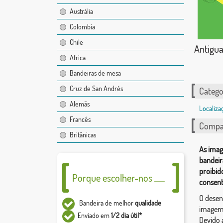
Austrália
Colombia
Chile
Antigu
Africa
Bandeiras de mesa
Cruz de San Andrés
Catego
Alemãs
Localiza
Francês
Compar
Britânicas
As imag
bandeir
proibid
Porque escolher-nos ___
consent
O desen
Bandeira de melhor
qualidade
imagem,
Enviado em
1/2 dia útil*
Devido 