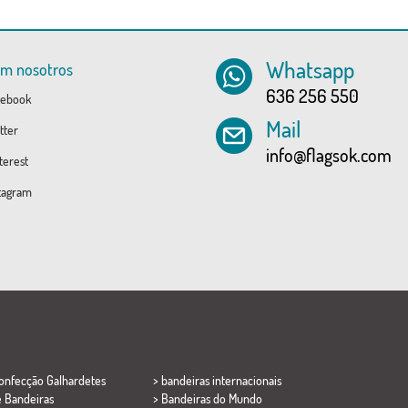
Whatsapp
om nosotros
636 256 550
ebook
Mail
tter
info@flagsok.com
erest
tagram
Confecção
Galhardetes
> bandeiras internacionais
e Bandeiras
> Bandeiras do Mundo