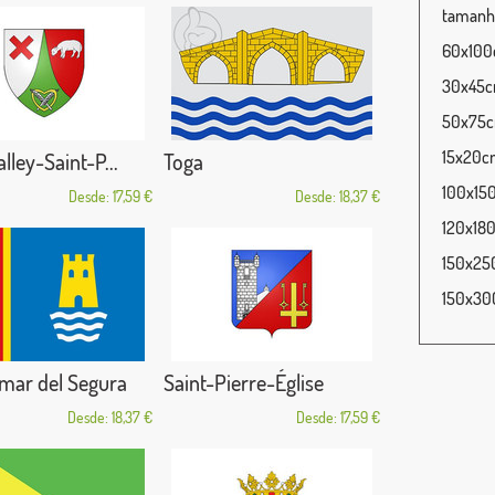
tamanho
60x100c
30x45cm
50x75cm
15x20cm
ley-Saint-P...
Toga
100x15
Desde: 17,59 €
Desde: 18,37 €
120x180
150x25
150x30
mar del Segura
Saint-Pierre-Église
Desde: 18,37 €
Desde: 17,59 €