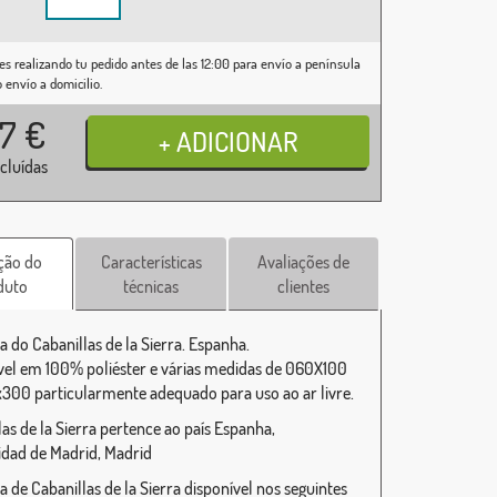
es realizando tu pedido antes de las 12:00 para envío a península
o envío a domicilio.
37
€
ncluídas
ção do
Características
Avaliações de
duto
técnicas
clientes
a do Cabanillas de la Sierra. Espanha.
vel em 100% poliéster e várias medidas de 060X100
x300 particularmente adequado para uso ao ar livre.
las de la Sierra pertence ao país Espanha,
ad de Madrid, Madrid
a de Cabanillas de la Sierra disponível nos seguintes