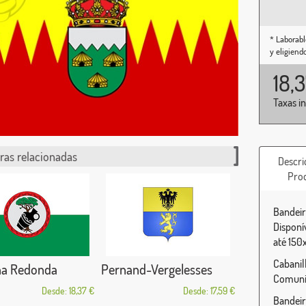
* Laborabl
y eligiend
18,
Taxas i
ras relacionadas
Descri
Pro
Bandeir
Disponí
até 150
Cabanil
na Redonda
Pernand-Vergelesses
Comunid
Desde: 18,37 €
Desde: 17,59 €
Bandeir