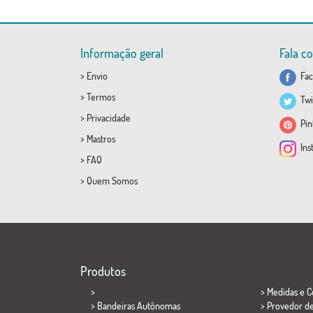
Informação geral
Fala c
>
Envio
Fac
>
Termos
Twi
>
Privacidade
Pint
>
Mastros
Ins
>
FAQ
>
Quem Somos
Produtos
>
> Medidas e 
> Bandeiras Autônomas
> Provedor d