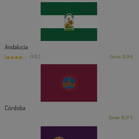
Andalucía
[
]
(93)
Desde: 15,31 €
Córdoba
Desde: 18,37 €