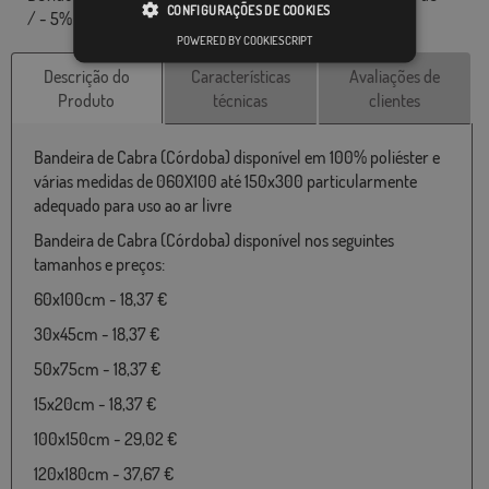
CONFIGURAÇÕES DE COOKIES
/ - 5% nas dimensões finais e tons de cores.
POWERED BY COOKIESCRIPT
Descrição do
Características
Avaliações de
Produto
técnicas
clientes
Bandeira de Cabra (Córdoba) disponível em 100% poliéster e
várias medidas de 060X100 até 150x300 particularmente
adequado para uso ao ar livre
Bandeira de Cabra (Córdoba) disponível nos seguintes
tamanhos e preços:
60x100cm - 18,37 €
30x45cm - 18,37 €
50x75cm - 18,37 €
15x20cm - 18,37 €
100x150cm - 29,02 €
120x180cm - 37,67 €