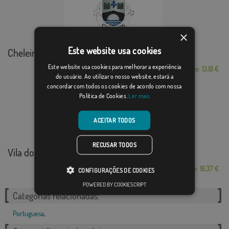
×
Este website usa cookies
Cheleiros
Este website usa cookies para melhorar a experiência
Desde: 13,18 €
do usuário. Ao utilizar o nosso website, estará a
concordar com todos os cookies de acordo com nossa
Política de Cookies.
Ler mais
ACEITAR TODOS
RECUSAR TODOS
Vila do Porto
Desde: 18,37 €
CONFIGURAÇÕES DE COOKIES
POWERED BY COOKIESCRIPT
Categorias relacionadas:
Portuguesa
,