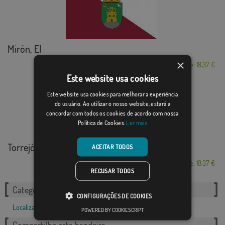
Mirón, El
×
Desde: 18,37 €
Este website usa cookies
Este website usa cookies para melhorar a experiência
do usuário. Ao utilizar o nosso website, estará a
concordar com todos os cookies de acordo com nossa
Política de Cookies.
Ler mais
Torrejón del Rey
ACEITAR TODOS
Desde: 18,37 €
RECUSAR TODOS
Categorias relacionadas:
CONFIGURAÇÕES DE COOKIES
Localizações
,
POWERED BY COOKIESCRIPT
Compartilhe esta bandeira