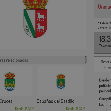
Unida
* Laborabl
y eligiend
18,
Taxas i
ras relacionadas
Descri
Pro
Bandeir
poliést
particu
Campillo
 Cruces
Cabañas del Castillo
León, T
Desde: 18,37 €
Desde: 18,37 €