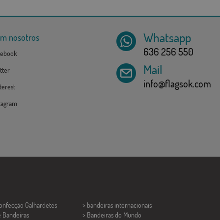
Whatsapp
om nosotros
636 256 550
ebook
Mail
tter
info@flagsok.com
erest
tagram
Confecção
Galhardetes
> bandeiras internacionais
e Bandeiras
> Bandeiras do Mundo