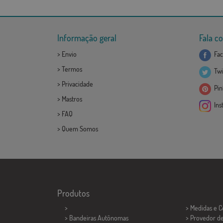
Informação geral
Fala c
>
Envio
Fac
>
Termos
Twi
>
Privacidade
Pint
>
Mastros
Ins
>
FAQ
>
Quem Somos
Produtos
>
> Medidas e 
> Bandeiras Autônomas
> Provedor d