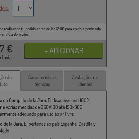
des:
es realizando tu pedido antes de las 12:00 para envío a península
o envío a domicilio.
37
€
ncluídas
ção do
Características
Avaliações de
duto
técnicas
clientes
a do Campillo de la Jara, El disponível em 100%
er e várias medidas de 060X100 até 150x300
larmente adequado para uso ao ar livre.
 de la Jara, El pertence ao país Espanha, Castilla y
oledo