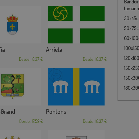
Bandeir
tamanho
30x45cm
50x75cm
60x100c
100x15
ña
Arrieta
120x180
Desde: 18,37 €
Desde: 18,37 €
150x25
150x30
180x300
-Grand
Pontons
Desde: 17,59 €
Desde: 18,37 €