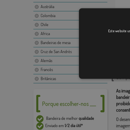
Austrália
Colombia
Chile
Sant Sa
Este website us
Africa
Bandeiras de mesa
Cruz de San Andrés
Catego
Alemãs
Localiza
Francês
Compar
Britânicas
As imag
bandeir
Porque escolher-nos ___
proibid
consent
Bandeira de melhor
qualidade
O desen
imagem,
Enviado em
1/2 dia útil*