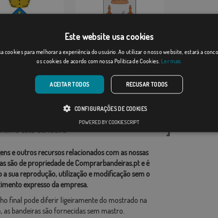
Este website usa cookies
lvador de G...
Ezkurra
a cookies para melhorar a experiência do usuário. Ao utilizar o nosso website, estará a con
os cookies de acordo com nossa Política de Cookies.
Ler mais
Desde: 18,37 €
Desde: 18,37 €
ACEITAR TODOS
RECUSAR TODOS
rias relacionadas:
CONFIGURAÇÕES DE COOKIES
ções
,
POWERED BY COOKIESCRIPT
tilhe esta bandeira
ens e outros recursos relacionados com as nossas
as são de propriedade de Comprarbandeiras.pt e é
o a sua reprodução, utilização e modificação sem o
imento expresso da empresa.
ho final pode diferir ligeiramente do mostrado na
 as bandeiras são fornecidas sem mastro.