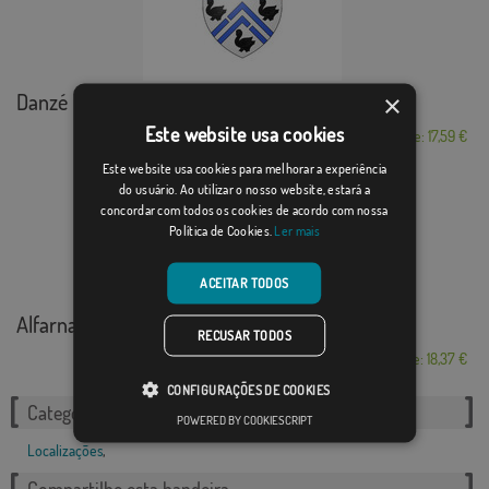
Danzé
×
Este website usa cookies
Desde: 17,59 €
Este website usa cookies para melhorar a experiência
do usuário. Ao utilizar o nosso website, estará a
concordar com todos os cookies de acordo com nossa
Política de Cookies.
Ler mais
ACEITAR TODOS
Alfarnate
RECUSAR TODOS
Desde: 18,37 €
CONFIGURAÇÕES DE COOKIES
Categorias relacionadas:
POWERED BY COOKIESCRIPT
Localizações
,
Compartilhe esta bandeira