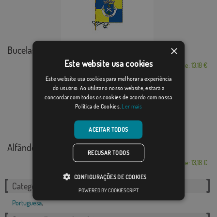
×
Bucelas
Este website usa cookies
Desde: 13,18 €
Este website usa cookies para melhorar a experiência
do usuário. Ao utilizar o nosso website, estará a
concordar com todos os cookies de acordo com nossa
Política de Cookies.
Ler mais
ACEITAR TODOS
Alfândega da Fé ...
RECUSAR TODOS
Desde: 13,18 €
CONFIGURAÇÕES DE COOKIES
Categorias relacionadas:
POWERED BY COOKIESCRIPT
Portuguesa
,