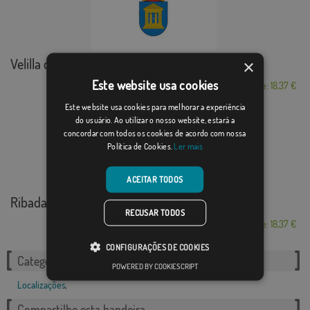
Velilla de Cinca
×
Este website usa cookies
Desde: 18,37 €
Este website usa cookies para melhorar a experiência
do usuário. Ao utilizar o nosso website, estará a
concordar com todos os cookies de acordo com nossa
Política de Cookies.
Ler mais
ACEITAR TODOS
Ribadavia
RECUSAR TODOS
Desde: 18,37 €
CONFIGURAÇÕES DE COOKIES
Categorias relacionadas:
POWERED BY COOKIESCRIPT
Localizações
,
Compartilhe esta bandeira