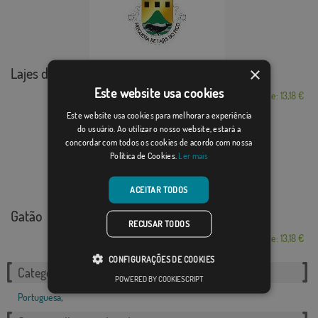
×
Lajes do Pico (fre...
Este website usa cookies
Desde: 13,18 €
Este website usa cookies para melhorar a experiência
do usuário. Ao utilizar o nosso website, estará a
concordar com todos os cookies de acordo com nossa
Política de Cookies.
Ler mais
ACEITAR TODOS
Gatão
RECUSAR TODOS
Desde: 13,18 €
CONFIGURAÇÕES DE COOKIES
Categorias relacionadas:
POWERED BY COOKIESCRIPT
Portuguesa
,