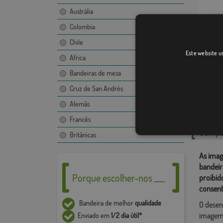
Austrália
Colombia
Chile
Este website us
Masego
Africa
Bandeiras de mesa
Cruz de San Andrés
Catego
Alemãs
Localiza
Francês
Compar
Britânicas
As imag
bandeir
Porque escolher-nos ___
proibid
consent
Bandeira de melhor
qualidade
O desen
imagem,
Enviado em
1/2 dia útil*