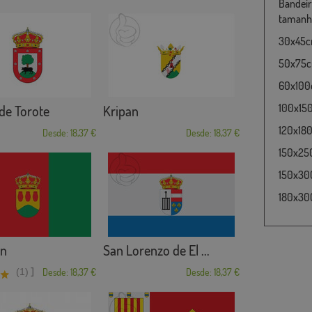
Bandeir
tamanho
30x45cm
50x75cm
60x100c
100x15
de Torote
Kripan
120x180
Desde: 18,37 €
Desde: 18,37 €
150x25
150x30
180x300
ón
San Lorenzo de El ...
]
(1)
Desde: 18,37 €
Desde: 18,37 €