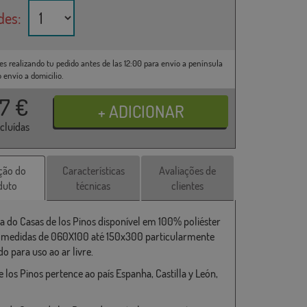
des:
es realizando tu pedido antes de las 12:00 para envío a península
o envío a domicilio.
37
€
ncluídas
ção do
Características
Avaliações de
duto
técnicas
clientes
a do Casas de los Pinos disponível em 100% poliéster
s medidas de 060X100 até 150x300 particularmente
o para uso ao ar livre.
 los Pinos pertence ao país Espanha, Castilla y León,