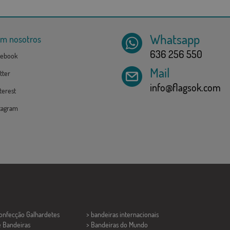
Whatsapp
om nosotros
636 256 550
ebook
Mail
tter
info@flagsok.com
erest
tagram
Confecção
Galhardetes
> bandeiras internacionais
e Bandeiras
> Bandeiras do Mundo