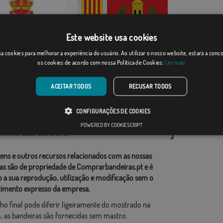
Este website usa cookies
Caudiel
a cookies para melhorar a experiência do usuário. Ao utilizar o nosso website, estará a con
so
os cookies de acordo com nossa Política de Cookies.
Ler mais
Desde: 18,37 €
Desde: 18,37 €
ACEITAR TODOS
RECUSAR TODOS
rias relacionadas:
CONFIGURAÇÕES DE COOKIES
ções
,
POWERED BY COOKIESCRIPT
tilhe esta bandeira
ens e outros recursos relacionados com as nossas
as são de propriedade de Comprarbandeiras.pt e é
o a sua reprodução, utilização e modificação sem o
imento expresso da empresa.
ho final pode diferir ligeiramente do mostrado na
 as bandeiras são fornecidas sem mastro.