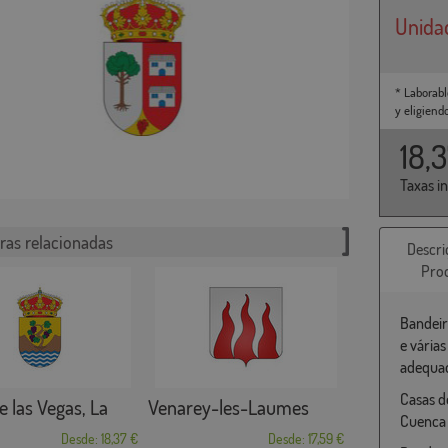
Unida
* Laborabl
y eligiend
18,
Taxas i
ras relacionadas
Descri
Pro
Bandeir
e vária
adequad
Casas de
e las Vegas, La
Venarey-les-Laumes
Cuenca
Desde: 18,37 €
Desde: 17,59 €