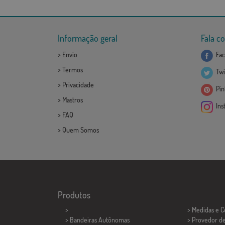
Informação geral
Fala c
>
Envio
Fac
>
Termos
Twi
>
Privacidade
Pint
>
Mastros
Ins
>
FAQ
>
Quem Somos
Produtos
>
> Medidas e 
> Bandeiras Autônomas
> Provedor d