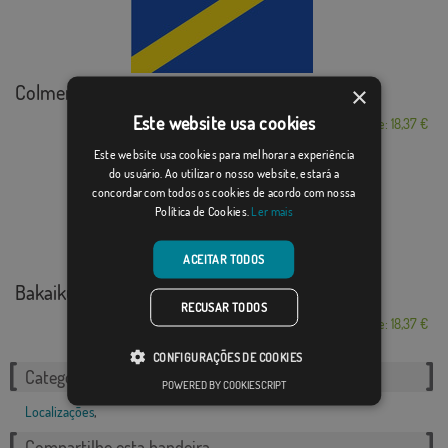
Colmenar de Oreja
×
Este website usa cookies
Desde: 18,37 €
Este website usa cookies para melhorar a experiência
do usuário. Ao utilizar o nosso website, estará a
concordar com todos os cookies de acordo com nossa
Política de Cookies.
Ler mais
ACEITAR TODOS
Bakaiku
RECUSAR TODOS
Desde: 18,37 €
CONFIGURAÇÕES DE COOKIES
Categorias relacionadas:
POWERED BY COOKIESCRIPT
Localizações
,
Compartilhe esta bandeira