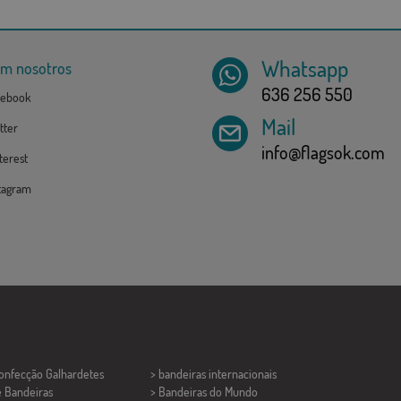
Whatsapp
om nosotros
636 256 550
ebook
Mail
tter
info@flagsok.com
erest
tagram
Confecção
Galhardetes
> bandeiras internacionais
e Bandeiras
> Bandeiras do Mundo