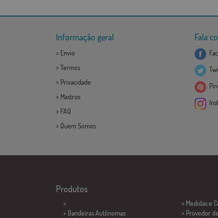
Informação geral
Fala c
>
Envio
Fac
>
Termos
Twi
>
Privacidade
Pint
>
Mastros
Ins
>
FAQ
>
Quem Somos
Produtos
>
> Medidas e 
> Bandeiras Autônomas
> Provedor d