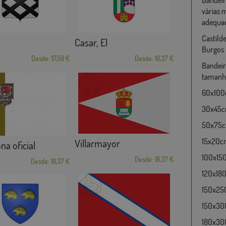
várias 
adequad
Castild
Casar, El
Burgos
Desde: 17,59 €
Desde: 18,37 €
Bandeir
tamanho
60x100c
30x45cm
50x75cm
15x20cm
Villarmayor
na oficial
100x15
Desde: 18,37 €
Desde: 18,37 €
120x180
150x25
150x30
180x300