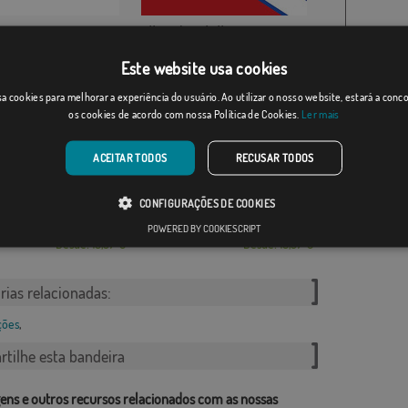
e
Villar de Olalla
Desde: 17,59 €
Desde: 18,37 €
Este website usa cookies
a cookies para melhorar a experiência do usuário. Ao utilizar o nosso website, estará a con
os cookies de acordo com nossa Política de Cookies.
Ler mais
ACEITAR TODOS
RECUSAR TODOS
CONFIGURAÇÕES DE COOKIES
ar del Rio
Alcaraz
POWERED BY COOKIESCRIPT
Desde: 18,37 €
Desde: 18,37 €
rias relacionadas:
ções
,
tilhe esta bandeira
ens e outros recursos relacionados com as nossas