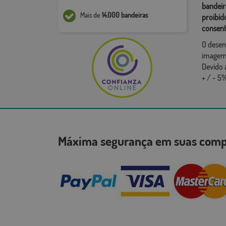
bandeir
Mais de
14.000 bandeiras
proibid
consent
O desen
imagem,
Devido 
+ / - 5%
Máxima segurança em suas co