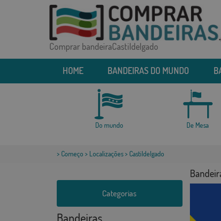
Comprar bandeiraCastildelgado
HOME
BANDEIRAS DO MUNDO
B
Do mundo
De Mesa
>
Começo
>
Localizações
> Castildelgado
Bandeir
Categorias
Bandeiras