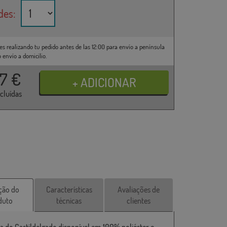
des:
es realizando tu pedido antes de las 12:00 para envío a península
o envío a domicilio.
37
€
ncluídas
ção do
Características
Avaliações de
duto
técnicas
clientes
a do Castildelgado disponível em 100% poliéster e