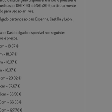
medidas de 060X100 até 150x300 particularmente
o para uso ao ar livre.
elgado pertence ao país Espanha, Castilla y León,
a de Castildelgado disponível nos seguintes
s e preços:
m - 18,37 €
 - 18,37 €
 - 18,37 €
 - 18,37 €
0cm - 29,02 €
cm - 37,67 €
0cm - 58,56 €
0cm - 66,55 €
cm - 127,78 €