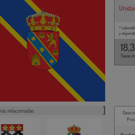
Unida
* Laborabl
y eligiend
18,
Taxas i
ras relacionadas
Descri
Pro
Bandeir