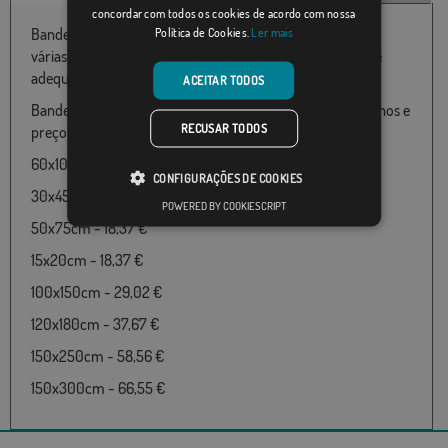
concordar com todos os cookies de acordo com nossa
Bandeira de Che Guevara disponível em 100% poliéster e
Política de Cookies.
Ler mais
várias medidas de 060X100 até 150x300 particularmente
adequado para uso ao ar livre
ACEITAR TODOS
Bandeira de Che Guevara disponível nos seguintes tamanhos e
RECUSAR TODOS
preços:
60x100cm - 18,37 €
CONFIGURAÇÕES DE COOKIES
30x45cm - 18,37 €
POWERED BY COOKIESCRIPT
50x75cm - 18,37 €
15x20cm - 18,37 €
100x150cm - 29,02 €
120x180cm - 37,67 €
150x250cm - 58,56 €
150x300cm - 66,55 €