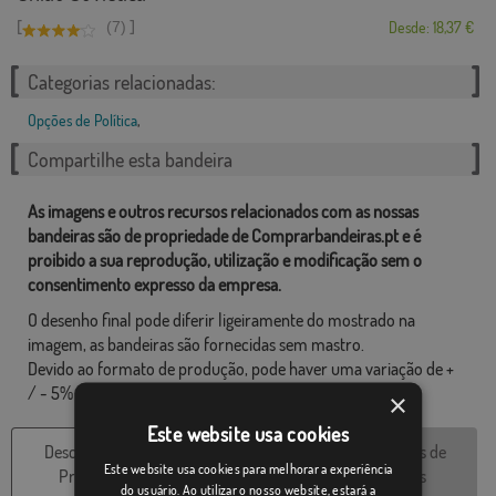
[
]
(7)
Desde: 18,37 €
Categorias relacionadas:
Opções de Política
,
Compartilhe esta bandeira
As imagens e outros recursos relacionados com as nossas
bandeiras são de propriedade de Comprarbandeiras.pt e é
proibido a sua reprodução, utilização e modificação sem o
consentimento expresso da empresa.
O desenho final pode diferir ligeiramente do mostrado na
imagem, as bandeiras são fornecidas sem mastro.
Devido ao formato de produção, pode haver uma variação de +
/ - 5% nas dimensões finais e tons de cores.
×
Este website usa cookies
Descrição do
Características
Avaliações de
Este website usa cookies para melhorar a experiência
Produto
técnicas
clientes
do usuário. Ao utilizar o nosso website, estará a