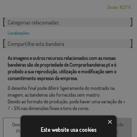
Desde: 18,37 €
Categorias relacionadas:
Localizações
,
Compartilhe esta bandeira
As imagens e outros recursos relacionados com as nossas
bandeiras são de propriedade de Comprarbandeiras.pt e é
proibido a sua reprodução, utilização e modificação sem o
consentimento expresso da empresa.
O desenho final pode diferir ligeiramente do mostrado na
imagem, as bandeiras são fornecidas sem mastro.
Devido ao formato de produção, pode haver uma variação de +
/ - 5% nas dimensões finais e tons de cores.
×
Descrição do
Características
Avaliações de
Este website usa cookies
Produto
técnicas
clientes