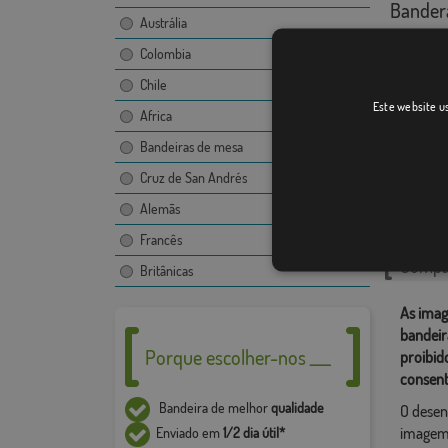
Bandera
Austrália
Colombia
Chile
Este website us
Africa
Bandeiras de mesa
Cruz de San Andrés
Catego
Alemãs
Localiza
Francês
Compar
Britânicas
As imag
bandeir
Porque escolher-nos ___
proibid
consent
Bandeira de melhor
qualidade
O desen
imagem,
Enviado em
1/2 dia útil*