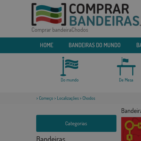
Comprar bandeiraChodos
HOME
BANDEIRAS DO MUNDO
B
Do mundo
De Mesa
>
Começo
>
Localizações
> Chodos
Bandeir
Categorias
Bandeiras