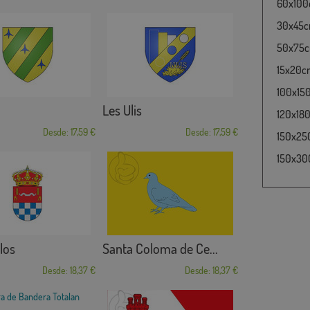
60x100c
30x45cm
50x75cm
15x20cm
100x15
Les Ulis
120x180
Desde: 17,59 €
Desde: 17,59 €
150x25
150x30
los
Santa Coloma de Ce...
Desde: 18,37 €
Desde: 18,37 €