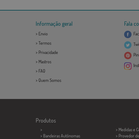
Informação geral
Fala c
>
Envio
Fac
>
Termos
Twi
>
Privacidade
Pint
>
Mastros
Ins
>
FAQ
>
Quem Somos
Produtos
>
> Medidas e 
> Bandeiras Autônomas
> Provedor d