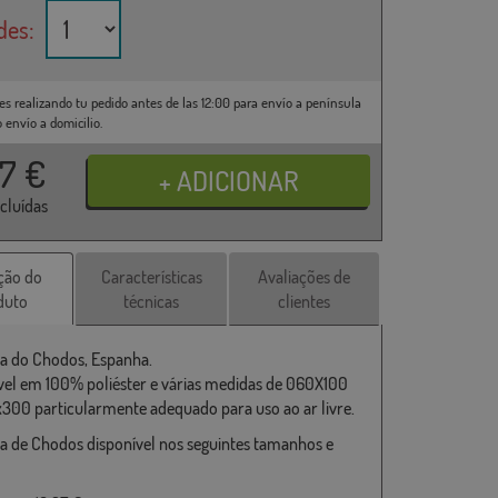
des:
es realizando tu pedido antes de las 12:00 para envío a península
o envío a domicilio.
37
€
ncluídas
ção do
Características
Avaliações de
duto
técnicas
clientes
a do Chodos, Espanha.
vel em 100% poliéster e várias medidas de 060X100
x300 particularmente adequado para uso ao ar livre.
a de Chodos disponível nos seguintes tamanhos e