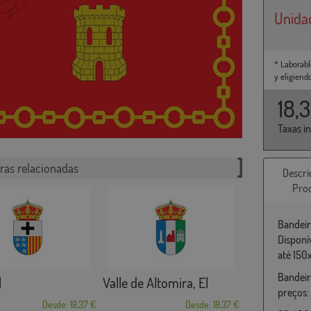
Unida
* Laborabl
y eligiend
18,
Taxas i
ras relacionadas
Descri
Pro
Bandeir
Disponí
até 150
Bandeir
l
Valle de Altomira, El
preços:
Desde: 18,37 €
Desde: 18,37 €