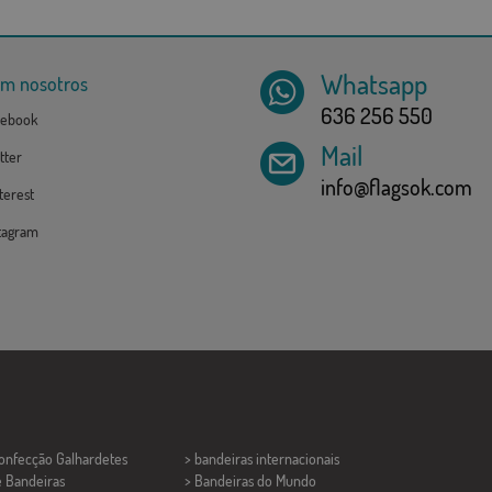
Whatsapp
om nosotros
636 256 550
ebook
Mail
tter
info@flagsok.com
erest
tagram
Confecção
Galhardetes
> bandeiras internacionais
e Bandeiras
> Bandeiras do Mundo