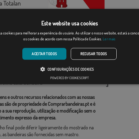
 Totalan
Desde: 18,37 €
Este website usa cookies
Baraona
a cookies para melhorar a experiência do usuário. Ao utilizar o nosso website, estará a con
os cookies de acordo com nossa Política de Cookies.
Ler mais
Desde: 18,37 €
ACEITAR TODOS
RECUSAR TODOS
rias relacionadas:
CONFIGURAÇÕES DE COOKIES
ções
,
POWERED BY COOKIESCRIPT
tilhe esta bandeira
ens e outros recursos relacionados com as nossas
as são de propriedade de Comprarbandeiras.pt e é
o a sua reprodução, utilização e modificação sem o
imento expresso da empresa.
ho final pode diferir ligeiramente do mostrado na
 as bandeiras são fornecidas sem mastro.