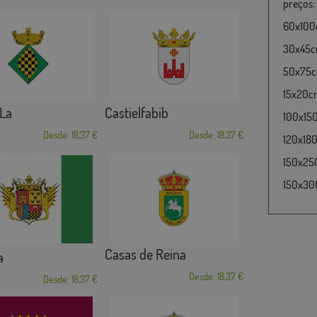
preços:
60x100c
30x45cm
50x75cm
15x20cm
 La
Castielfabib
100x15
Desde: 18,37 €
Desde: 18,37 €
120x180
150x25
150x30
Casas de Reina
a
Desde: 18,37 €
Desde: 18,37 €