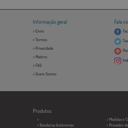
Informação geral
Fala c
>
Envio
Fac
>
Termos
Twi
>
Privacidade
Pint
>
Mastros
Ins
>
FAQ
>
Quem Somos
Produtos
>
> Medidas e 
> Bandeiras Autônomas
> Provedor d