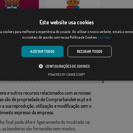
Este website usa cookies
Santibáñez de Es...
a cookies para melhorar a experiência do usuário. Ao utilizar o nosso website, estará a con
os cookies de acordo com nossa Política de Cookies.
Ler mais
Desde: 18,37 €
]
(6)
Desde: 18,37 €
ACEITAR TODOS
RECUSAR TODOS
rias relacionadas:
CONFIGURAÇÕES DE COOKIES
ções
,
POWERED BY COOKIESCRIPT
tilhe esta bandeira
ens e outros recursos relacionados com as nossas
as são de propriedade de Comprarbandeiras.pt e é
o a sua reprodução, utilização e modificação sem o
imento expresso da empresa.
ho final pode diferir ligeiramente do mostrado na
 as bandeiras são fornecidas sem mastro.