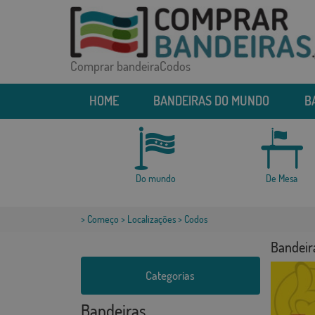
Comprar bandeiraCodos
HOME
BANDEIRAS DO MUNDO
B
Do mundo
De Mesa
>
Começo
>
Localizações
> Codos
Bandeir
Categorias
Bandeiras