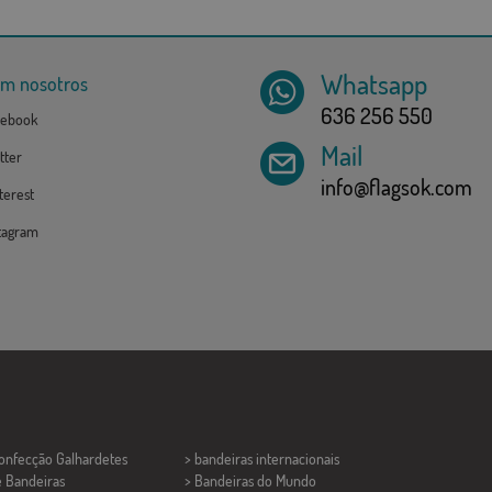
Whatsapp
om nosotros
636 256 550
ebook
Mail
tter
info@flagsok.com
erest
tagram
Confecção
Galhardetes
> bandeiras internacionais
e Bandeiras
> Bandeiras do Mundo