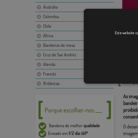
Austrália
Colombia
Chile
Este website us
Madrid
Africa
[
Bandeiras de mesa
Cruz de San Andrés
Catego
Alemãs
Localiza
Francês
Compar
Britânicas
As imag
bandeir
Porque escolher-nos ___
proibid
consent
Bandeira de melhor
qualidade
O desen
imagem,
Enviado em
1/2 dia útil*