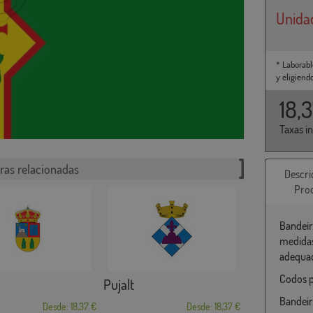
Unida
* Laborabl
y eligiend
18,
Taxas i
ras relacionadas
Descri
Pro
Bandeir
medidas
adequad
Codos p
Pujalt
Bandeir
Desde: 18,37 €
Desde: 18,37 €