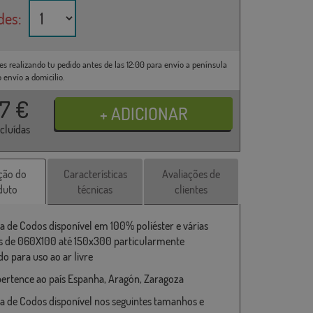
des:
es realizando tu pedido antes de las 12:00 para envío a península
o envío a domicilio.
37
€
ncluídas
ção do
Características
Avaliações de
duto
técnicas
clientes
a de Codos disponível em 100% poliéster e várias
 de 060X100 até 150x300 particularmente
o para uso ao ar livre
ertence ao país Espanha, Aragón, Zaragoza
a de Codos disponível nos seguintes tamanhos e