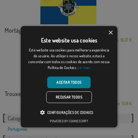
Mortágua
×
Este website usa cookies
Desde: 18,37 €
Este website usa cookies para melhorar a experiência
do usuário. Ao utilizar o nosso website, estará a
concordar com todos os cookies de acordo com nossa
Política de Cookies.
Ler mais
ACEITAR TODOS
Trouxemil
RECUSAR TODOS
Desde: 13,18 €
CONFIGURAÇÕES DE COOKIES
Categorias relacionadas:
POWERED BY COOKIESCRIPT
Portuguesa
,