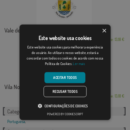
×
Vale de Figueira (...
Este website usa cookies
Desde: 13,18 €
Este website usa cookies para melhorar a experiência
do usuário. Ao utilizar o nosso website, estará a
concordar com todos os cookies de acordo com nossa
Política de Cookies.
Ler mais
ACEITAR TODOS
Vila Nova de Cacela
RECUSAR TODOS
Desde: 13,18 €
CONFIGURAÇÕES DE COOKIES
Categorias relacionadas:
POWERED BY COOKIESCRIPT
Portuguesa
,