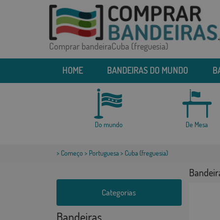
Comprar bandeiraCuba (freguesia)
HOME
BANDEIRAS DO MUNDO
B
Do mundo
De Mesa
>
Começo
>
Portuguesa
> Cuba (freguesia)
Bandeir
Categorias
Bandeiras