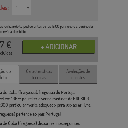
des:
es realizando tu pedido antes de las 12:00 para envío a península
o envío a domicilio.
37
€
ncluídas
ção do
Características
Avaliações de
duto
técnicas
clientes
a do Cuba (freguesia), freguesia do Portugal,
vel em 100% poliéster e várias medidas de 060X100
x300 particularmente adequado para uso ao ar livre.
reguesia) pertence ao país Portugal
a de Cuba (freguesia) disponível nos seguintes