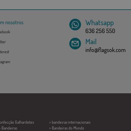
Whatsapp
om nosotros
636 256 550
ebook
Mail
tter
info@flagsok.com
erest
tagram
Confecção
Galhardetes
> bandeiras internacionais
e Bandeiras
> Bandeiras do Mundo