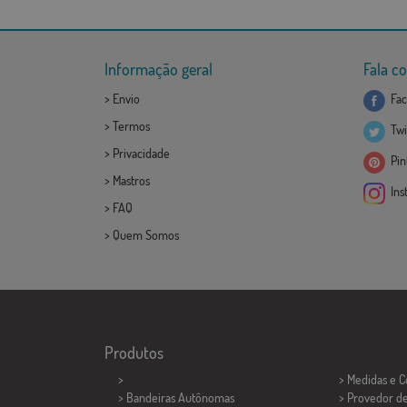
Informação geral
Fala c
>
Envio
Fac
>
Termos
Twi
>
Privacidade
Pint
>
Mastros
Ins
>
FAQ
>
Quem Somos
Produtos
>
> Medidas e 
> Bandeiras Autônomas
> Provedor d