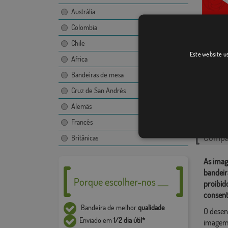
Austrália
Colombia
Chile
Este website us
Aveiro
Africa
Bandeiras de mesa
Cruz de San Andrés
Catego
Alemãs
Portugu
Francês
Compar
Britânicas
As imag
bandeir
Porque escolher-nos ___
proibid
consent
Bandeira de melhor
qualidade
O desen
Enviado em
1/2 dia útil*
imagem,