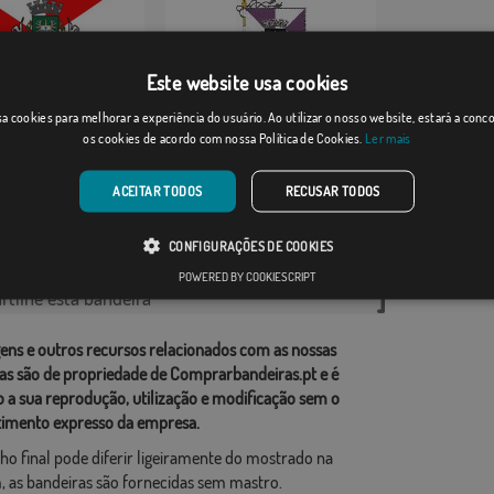
Este website usa cookies
a cookies para melhorar a experiência do usuário. Ao utilizar o nosso website, estará a con
Gouveia
os cookies de acordo com nossa Política de Cookies.
Ler mais
Desde: 18,37 €
Desde: 13,18 €
ACEITAR TODOS
RECUSAR TODOS
rias relacionadas:
CONFIGURAÇÕES DE COOKIES
esa
,
POWERED BY COOKIESCRIPT
tilhe esta bandeira
ens e outros recursos relacionados com as nossas
as são de propriedade de Comprarbandeiras.pt e é
o a sua reprodução, utilização e modificação sem o
imento expresso da empresa.
ho final pode diferir ligeiramente do mostrado na
 as bandeiras são fornecidas sem mastro.