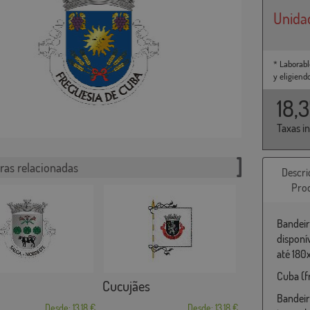
Unida
* Laborabl
y eligiend
18,
Taxas i
ras relacionadas
Descri
Pro
Bandeir
disponí
até 180
Cuba (f
Cucujães
Bandeir
Desde: 13,18 €
Desde: 13,18 €