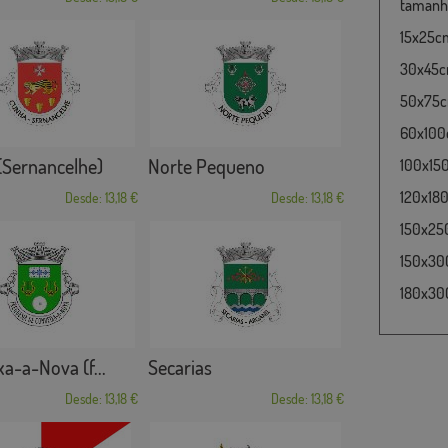
tamanho
15x25cm
30x45cm
50x75cm
60x100c
(Sernancelhe)
Norte Pequeno
100x15
120x180
Desde: 13,18 €
Desde: 13,18 €
150x25
150x30
180x300
a-a-Nova (f...
Secarias
Desde: 13,18 €
Desde: 13,18 €