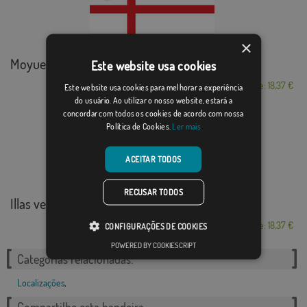
×
Moyuela
Este website usa cookies
Desde: 18,37 €
Este website usa cookies para melhorar a experiência
do usuário. Ao utilizar o nosso website, estará a
concordar com todos os cookies de acordo com nossa
Política de Cookies.
Ler mais
ACEITAR TODOS
RECUSAR TODOS
Illas vermelho
Desde: 18,37 €
CONFIGURAÇÕES DE COOKIES
POWERED BY COOKIESCRIPT
Categorias relacionadas:
Localizações
,
Compartilhe esta bandeira