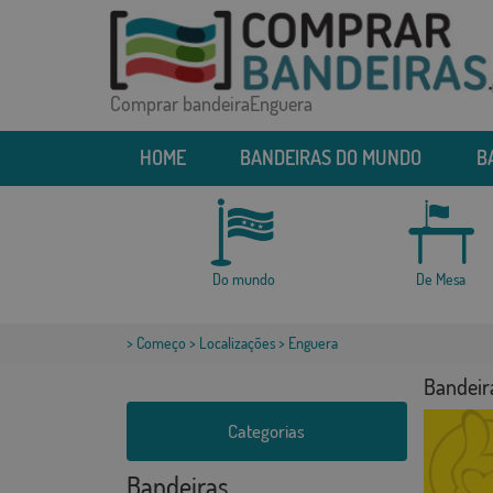
Comprar bandeiraEnguera
HOME
BANDEIRAS DO MUNDO
B
Do mundo
De Mesa
>
Começo
>
Localizações
> Enguera
Bandeir
Categorias
Bandeiras