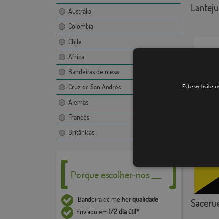
Lanteju
Austrália
Colombia
Chile
Africa
Bandeiras de mesa
Este website us
Cruz de San Andrés
Alemãs
Escurial
Francês
Britânicas
Porque escolher-nos ___
Bandeira de melhor
qualidade
Sacerue
Enviado em
1/2 dia útil*