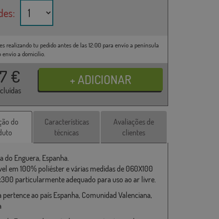
des:
es realizando tu pedido antes de las 12:00 para envío a península
o envío a domicilio.
37
€
ncluídas
ção do
Características
Avaliações de
duto
técnicas
clientes
a do Enguera, Espanha.
vel em 100% poliéster e várias medidas de 060X100
x300 particularmente adequado para uso ao ar livre.
 pertence ao país Espanha, Comunidad Valenciana,
a