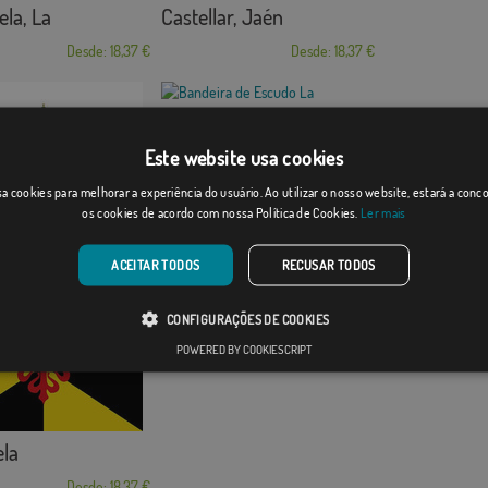
ela, La
Castellar, Jaén
Desde: 18,37 €
Desde: 18,37 €
Escudo La Rinconada
Este website usa cookies
Desde: 18,37 €
a cookies para melhorar a experiência do usuário. Ao utilizar o nosso website, estará a con
os cookies de acordo com nossa Política de Cookies.
Ler mais
 de la Sierra
ACEITAR TODOS
RECUSAR TODOS
Desde: 18,37 €
CONFIGURAÇÕES DE COOKIES
POWERED BY COOKIESCRIPT
la
Desde: 18,37 €