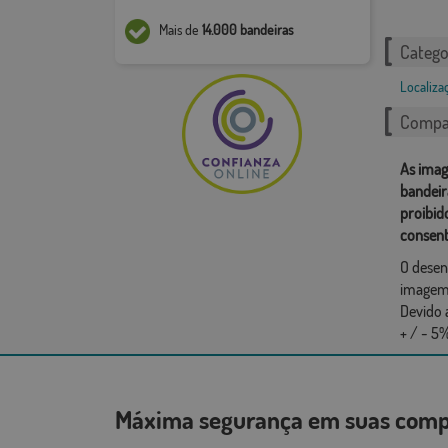
Mais de
14.000 bandeiras
Catego
Localiza
Compar
As imag
bandeir
proibid
consent
O desen
imagem,
Devido 
+ / - 5%
Máxima segurança em suas co