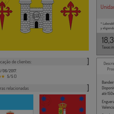
Unida
* Laborabl
y eligiend
18,
Taxas i
icação de clientes:
Descri
Pro
1/06/2017.
5/5 ()
Bandeir
ras relacionadas
Disponí
até 150
Enguera
Valenci