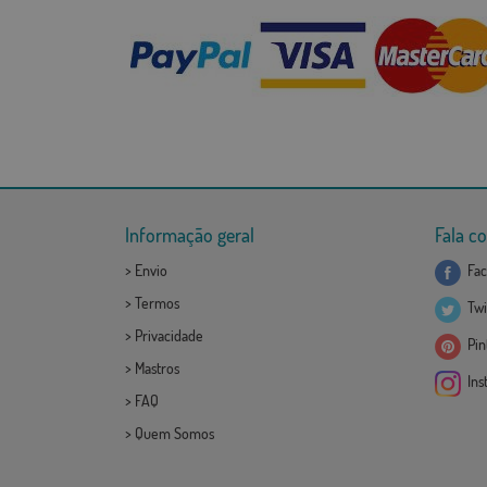
Informação geral
Fala c
>
Envio
Fac
>
Termos
Twi
>
Privacidade
Pint
>
Mastros
Ins
>
FAQ
>
Quem Somos