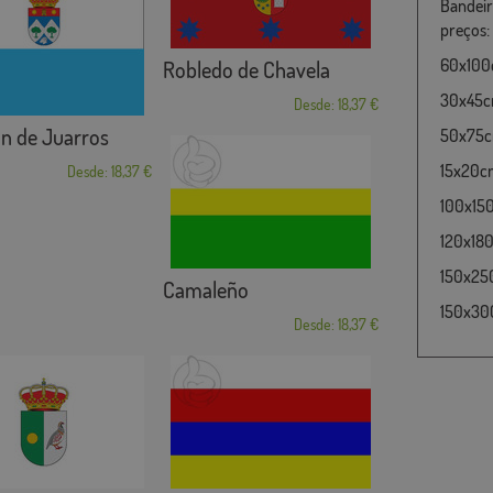
Bandeir
preços:
60x100c
Robledo de Chavela
30x45cm
Desde: 18,37 €
n de Juarros
50x75cm
15x20cm
Desde: 18,37 €
100x15
120x180
150x25
Camaleño
150x30
Desde: 18,37 €