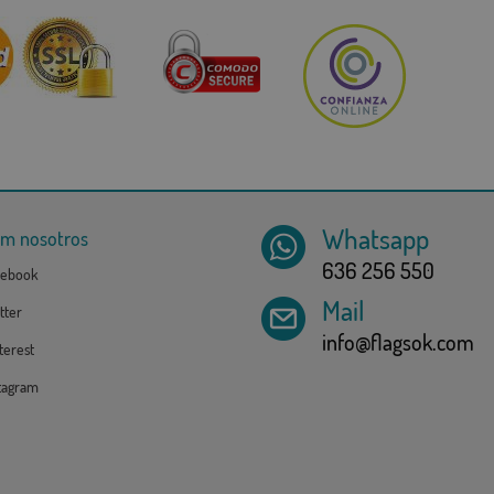
Whatsapp
om nosotros
636 256 550
ebook
Mail
tter
info@flagsok.com
erest
tagram