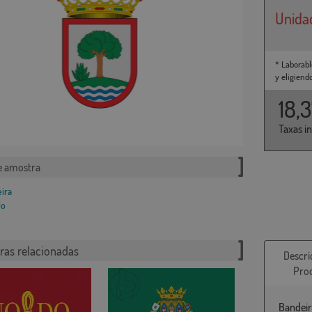
Unida
* Laborabl
y eligiend
18,
Taxas i
e amostra
ras relacionadas
Descri
Pro
Bandeir