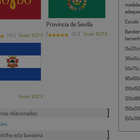
medidas
adequad
Escudo 
Provincia de Sevilla
Bandeir
[
]
(1)
Desde: 18,37 €
]
(4)
Desde: 18,37 €
tamanho
15x20cm
30x45cm
50x75cm
60x100c
100x15
Desde: 18,37 €
120x180
150x25
rias relacionadas:
150x30
ções
,
tilhe esta bandeira