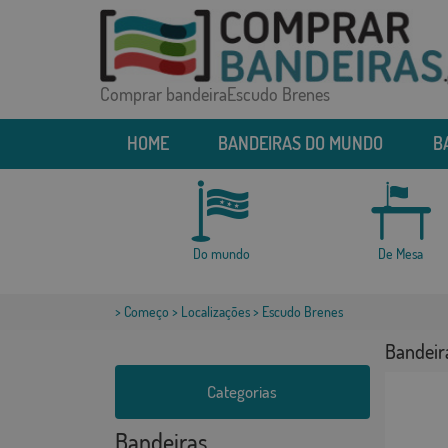
Comprar bandeiraEscudo Brenes
HOME
BANDEIRAS DO MUNDO
B
Do mundo
De Mesa
>
Começo
>
Localizações
> Escudo Brenes
Bandeir
Categorias
Bandeiras