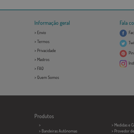
Informação geral
Fala c
>
Envio
Fac
>
Termos
Twi
>
Privacidade
Pint
>
Mastros
Ins
>
FAQ
>
Quem Somos
Produtos
>
> Medidas e 
> Bandeiras Autônomas
> Provedor d