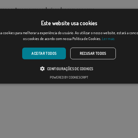
ens e outros recursos relacionados com as nossas
as são de propriedade de Comprarbandeiras.pt e é
Este website usa cookies
o a sua reprodução, utilização e modificação sem o
imento expresso da empresa.
a cookies para melhorar a experiência do usuário. Ao utilizar o nosso website, estará a con
os cookies de acordo com nossa Política de Cookies.
Ler mais
ho final pode diferir ligeiramente do mostrado na
 as bandeiras são fornecidas sem mastro.
ao formato de produção, pode haver uma variação de
ACEITAR TODOS
RECUSAR TODOS
 nas dimensões finais e tons de cores.
CONFIGURAÇÕES DE COOKIES
POWERED BY COOKIESCRIPT