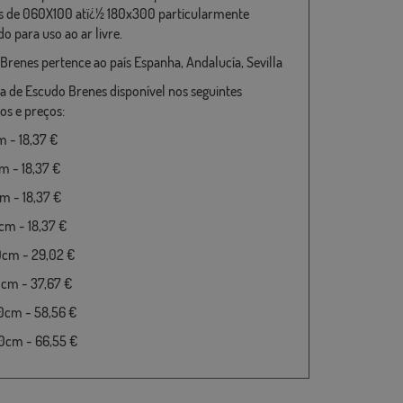
 de 060X100 atï¿½ 180x300 particularmente
o para uso ao ar livre.
Brenes pertence ao país Espanha, Andalucía, Sevilla
a de Escudo Brenes disponível nos seguintes
s e preços:
 - 18,37 €
 - 18,37 €
 - 18,37 €
m - 18,37 €
0cm - 29,02 €
cm - 37,67 €
0cm - 58,56 €
0cm - 66,55 €