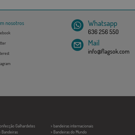
Whatsapp
om nosotros
636 256 550
ebook
Mail
tter
info@flagsok.com
erest
tagram
Confecção
Galhardetes
> bandeiras internacionais
e Bandeiras
> Bandeiras do Mundo