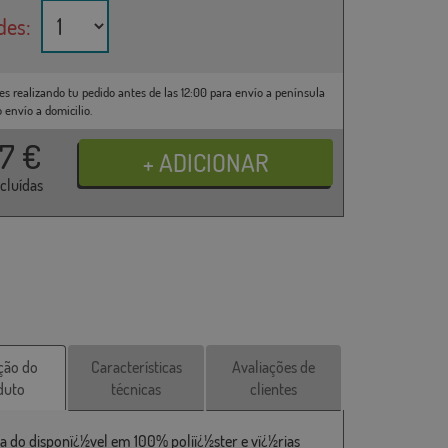
des:
es realizando tu pedido antes de las 12:00 para envío a península
o envío a domicilio.
37
€
ncluídas
ção do
Características
Avaliações de
duto
técnicas
clientes
a do disponï¿½vel em 100% poliï¿½ster e vï¿½rias