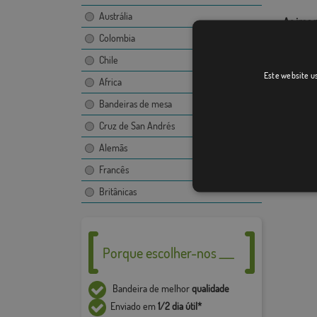
Austrália
As imag
bandeir
Colombia
proibid
Chile
consent
Este website us
Africa
O desen
Bandeiras de mesa
imagem,
Devido 
Cruz de San Andrés
+ / - 5%
Alemãs
Francês
Britânicas
Porque escolher-nos ___
Bandeira de melhor
qualidade
Enviado em
1/2 dia útil*