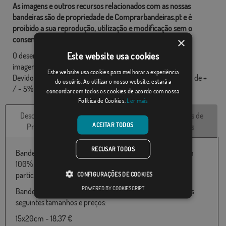
As imagens e outros recursos relacionados com as nossas
bandeiras são de propriedade de Comprarbandeiras.pt e é
proibido a sua reprodução, utilização e modificação sem o
×
consentimento expresso da empresa.
Este website usa cookies
O desenho final pode diferir ligeiramente do mostrado na
imagem, as bandeiras são fornecidas sem mastro.
Este website usa cookies para melhorar a experiência
Devido ao formato de produção, pode haver uma variação de +
do usuário. Ao utilizar o nosso website, estará a
/ - 5% nas dimensões finais e tons de cores.
concordar com todos os cookies de acordo com nossa
Política de Cookies.
Ler mais
Descrição do
Características
Avaliações de
ACEITAR TODOS
Produto
técnicas
clientes
RECUSAR TODOS
Bandeira do España Cataluña FC Barcelona disponível em
100% poliéster e várias medidas de 060X100 até 180x300
CONFIGURAÇÕES DE COOKIES
particularmente adequado para uso ao ar livre.
POWERED BY COOKIESCRIPT
Bandeira de España Cataluña FC Barcelona disponível nos
seguintes tamanhos e preços:
15x20cm - 18,37 €