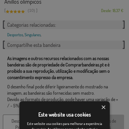
Anillos olímpicos
[
]
(10)
Desde: 18,37 €
Categorias relacionadas:
Desportos
,
Singulares
,
Compartilhe esta bandeira
As imagens e outros recursos relacionados com as nossas
bandeiras são de propriedade de Comprarbandeiras.pt e é
proibido a sua reprodução, utilização e modificação sem o
consentimento expresso da empresa.
O desenho final pode diferir ligeiramente do mostrado na
imagem, as bandeiras são fornecidas sem mastro.
Devido ao formato de produção, pode haver uma variação de +
×
/ - 5% nas dimensões finais e tons de cores.
Este website usa cookies
Descrição do
Características
Avaliações de
Este website usa cookies para melhorar a experiência
Produto
técnicas
clientes