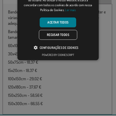
do usuário. Ao utilizar o nosso website, estará a
concordar com todos os cookies de acordo com nossa
Política de Cookies.
Ler mais
Bandeira de Espanha Olimpica disponível em 100% poliéster e
várias medidas de 060X100 até 150x300 particularmente
ACEITAR TODOS
adequado para uso ao ar livre
Bandeira de Espanha Olimpica disponível nos seguintes
RECUSAR TODOS
tamanhos e preços:
60x100cm - 18,37 €
CONFIGURAÇÕES DE COOKIES
30x45cm - 18,37 €
POWERED BY COOKIESCRIPT
50x75cm - 18,37 €
15x20cm - 18,37 €
100x150cm - 29,02 €
120x180cm - 37,67 €
150x250cm - 58,56 €
150x300cm - 66,55 €