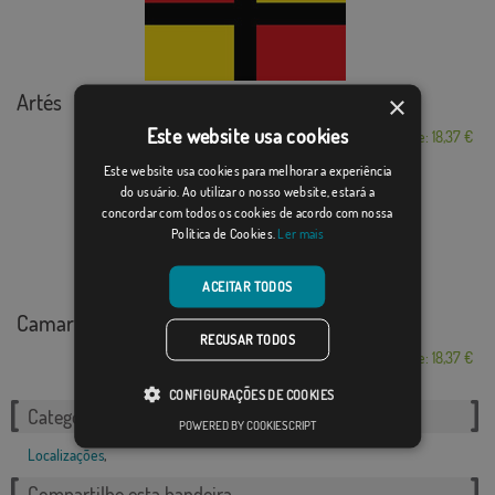
Artés
×
Este website usa cookies
Desde: 18,37 €
Este website usa cookies para melhorar a experiência
do usuário. Ao utilizar o nosso website, estará a
concordar com todos os cookies de acordo com nossa
Política de Cookies.
Ler mais
ACEITAR TODOS
Camarles
RECUSAR TODOS
Desde: 18,37 €
CONFIGURAÇÕES DE COOKIES
Categorias relacionadas:
POWERED BY COOKIESCRIPT
Localizações
,
Compartilhe esta bandeira