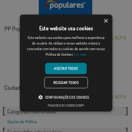
×
PP Populares
Este website usa cookies
Este website usa cookies para melhorar a experiência
Desde: 18,37 €
do usuário. Ao utilizar o nosso website, estará a
concordar com todos os cookies de acordo com nossa
Política de Cookies.
Ler mais
ACEITAR TODOS
RECUSAR TODOS
Ciudadanos
Desde: 18,37 €
CONFIGURAÇÕES DE COOKIES
POWERED BY COOKIESCRIPT
Categorias relacionadas:
Opções de Política
,
Compartilhe esta bandeira