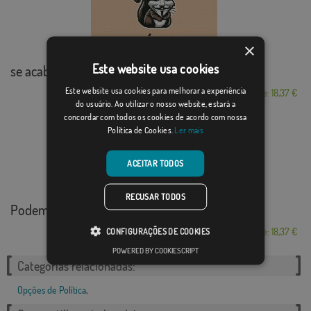
×
Este website usa cookies
se acabo la fiesta
Este website usa cookies para melhorar a experiência
Desde: 18,37 €
do usuário. Ao utilizar o nosso website, estará a
concordar com todos os cookies de acordo com nossa
Política de Cookies.
Ler mais
ACEITAR TODOS
RECUSAR TODOS
Podemos blanca
Desde: 18,37 €
CONFIGURAÇÕES DE COOKIES
POWERED BY COOKIESCRIPT
Categorias relacionadas:
Opções de Política
,