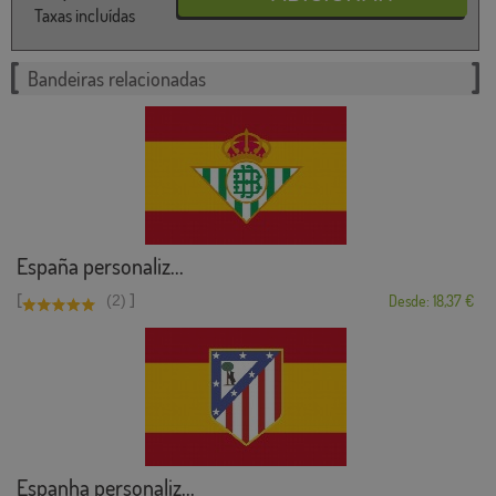
Taxas incluídas
Bandeiras relacionadas
España personaliz...
[
]
(2)
Desde: 18,37 €
Espanha personaliz...