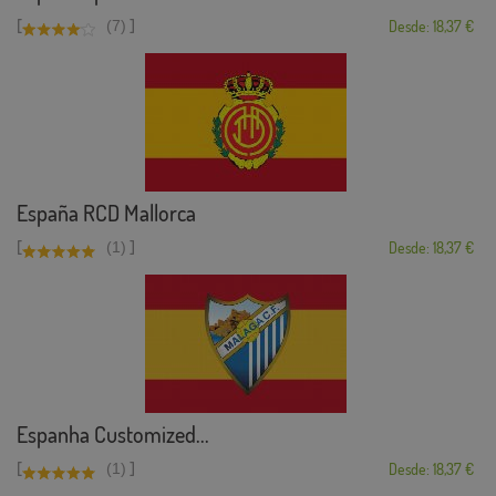
[
]
(7)
Desde: 18,37 €
España RCD Mallorca
[
]
(1)
Desde: 18,37 €
Espanha Customized...
[
]
(1)
Desde: 18,37 €