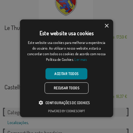
×
Le Thuit-Simer
Este website usa cookies
Desde: 17,59 €
Este website usa cookies para melhorar a experiência
do usuário. Ao utilizar o nosso website, estará a
concordar com todos os cookies de acordo com nossa
Política de Cookies.
Ler mais
ACEITAR TODOS
Castellví de la Marca
RECUSAR TODOS
Desde: 18,37 €
CONFIGURAÇÕES DE COOKIES
POWERED BY COOKIESCRIPT
Categorias relacionadas:
Localizações
,
Compartilhe esta bandeira