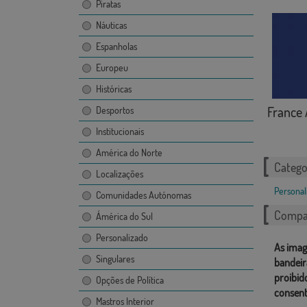
Piratas
Náuticas
Espanholas
Europeu
Históricas
France 
Desportos
Institucionais
América do Norte
Catego
Localizações
Personal
Comunidades Autónomas
Compar
Ámérica do Sul
Personalizado
As imag
Singulares
bandeir
proibid
Opções de Política
consent
Mastros Interior