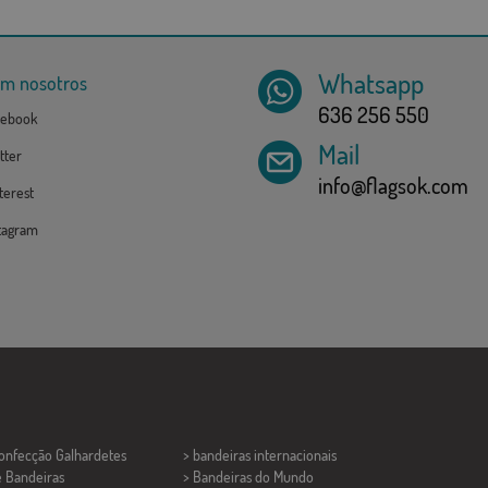
Whatsapp
om nosotros
636 256 550
ebook
Mail
tter
info@flagsok.com
erest
tagram
Confecção
Galhardetes
> bandeiras internacionais
e Bandeiras
> Bandeiras do Mundo