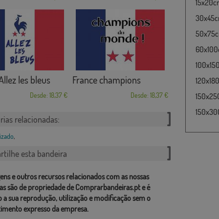
15x20cm
30x45cm
50x75cm
60x100c
100x15
Allez les bleus
France champions
120x180
Desde: 18,37 €
Desde: 18,37 €
150x25
150x30
rias relacionadas:
izado
,
tilhe esta bandeira
ens e outros recursos relacionados com as nossas
as são de propriedade de Comprarbandeiras.pt e é
o a sua reprodução, utilização e modificação sem o
imento expresso da empresa.