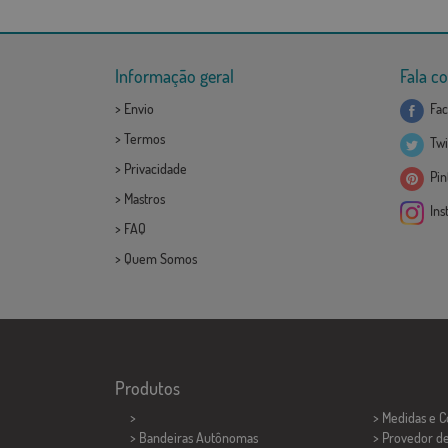
Informação geral
Fala c
>
Envio
Fac
>
Termos
Twi
>
Privacidade
Pint
>
Mastros
Ins
>
FAQ
>
Quem Somos
Produtos
>
> Medidas e 
> Bandeiras Autônomas
> Provedor d