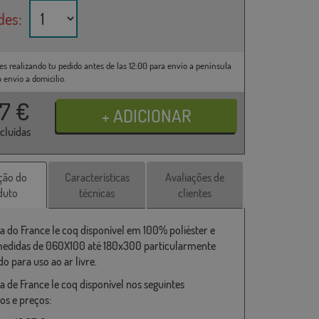
des:
es realizando tu pedido antes de las 12:00 para envío a península
o envío a domicilio.
37
€
ncluídas
ção do
Características
Avaliações de
duto
técnicas
clientes
a do France le coq disponível em 100% poliéster e
medidas de 060X100 até 180x300 particularmente
o para uso ao ar livre.
a de France le coq disponível nos seguintes
s e preços: