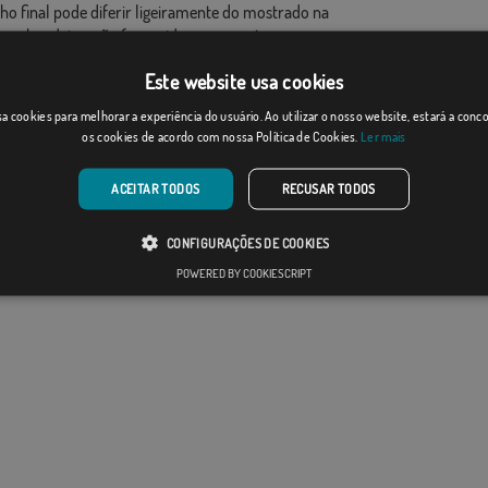
ho final pode diferir ligeiramente do mostrado na
 as bandeiras são fornecidas sem mastro.
ao formato de produção, pode haver uma variação de
Este website usa cookies
 nas dimensões finais e tons de cores.
a cookies para melhorar a experiência do usuário. Ao utilizar o nosso website, estará a con
os cookies de acordo com nossa Política de Cookies.
Ler mais
ACEITAR TODOS
RECUSAR TODOS
CONFIGURAÇÕES DE COOKIES
POWERED BY COOKIESCRIPT