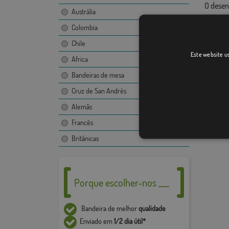
O desen
Austrália
imagem,
Colombia
Devido 
+ / - 5%
Chile
Este website us
Africa
Bandeiras de mesa
Cruz de San Andrés
Alemãs
Francês
Britânicas
Porque escolher-nos ___
Bandeira de melhor
qualidade
Enviado em
1/2 dia útil*