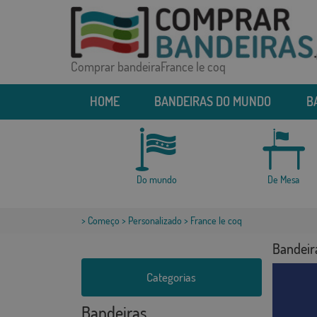
Comprar bandeiraFrance le coq
HOME
BANDEIRAS DO MUNDO
B
Do mundo
De Mesa
>
Começo
>
Personalizado
> France le coq
Bandeira
Categorias
Bandeiras