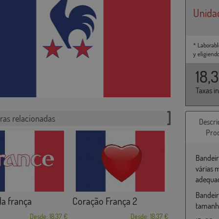
Unida
* Laborabl
y eligiend
18,
Taxas i
ras relacionadas
Descri
Pro
Bandeir
várias 
adequad
Bandeir
a frança
Coração França 2
tamanho
Desde: 18,37 €
Desde: 18,37 €