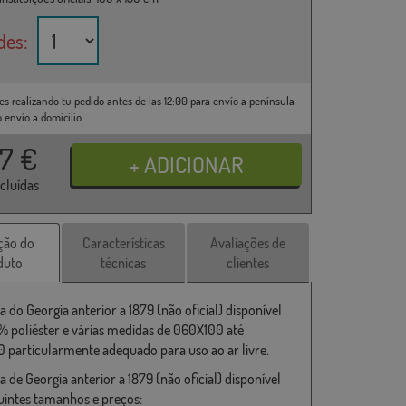
des:
es realizando tu pedido antes de las 12:00 para envío a península
o envío a domicilio.
37
€
ncluídas
ção do
Características
Avaliações de
duto
técnicas
clientes
 do Georgia anterior a 1879 (não oficial) disponível
 poliéster e várias medidas de 060X100 até
 particularmente adequado para uso ao ar livre.
 de Georgia anterior a 1879 (não oficial) disponível
uintes tamanhos e preços: