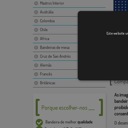
Mastros Interior
Austrália
Colombia
Estados
Chile
Este website us
Africa
Bandeiras de mesa
Cruz de San Andrés
Catego
Alemãs
Histórica
Francês
Compar
Britânicas
As imag
bandeir
Porque escolher-nos ___
proibid
consent
Bandeira de melhor
qualidade
O desen