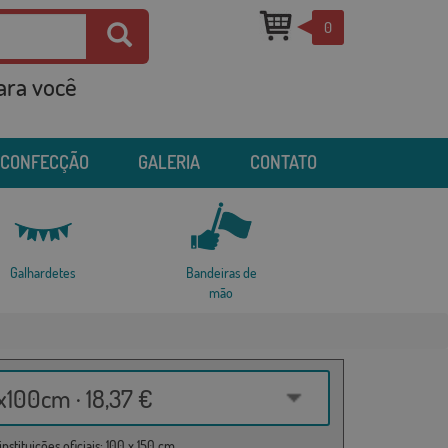
0
para você
 CONFECÇÃO
GALERIA
CONTATO
Galhardetes
Bandeiras de
mão
100cm · 18,37 €
nstituições oficiais: 100 x 150 cm