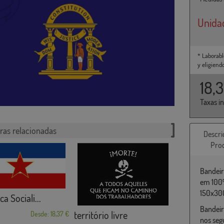
Unida
* Laborabl
y eligiend
18,
Taxas i
ras relacionadas
Descri
Pro
Bandeira
em 100%
150x300
a Sociali...
Bandeira
território livre
Desde: 18,37 €
nos seg