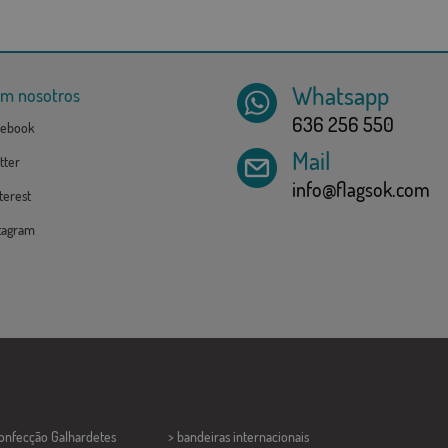
Whatsapp
om nosotros
636 256 550
ebook
Mail
tter
info@flagsok.com
erest
tagram
Confecção
Galhardetes
> bandeiras internacionais