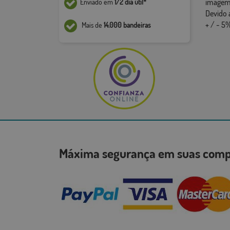
imagem,
Enviado em
1/2 dia útil*
Devido 
+ / - 5%
Mais de
14.000 bandeiras
Máxima segurança em suas co