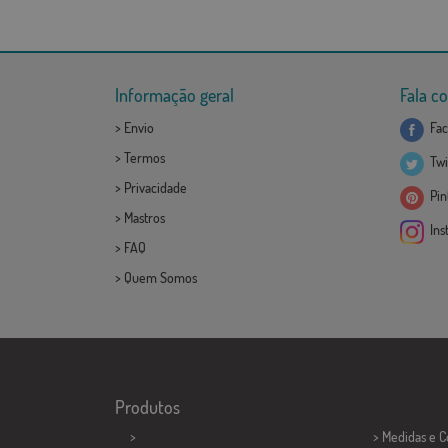
Informação geral
Fala c
>
Envio
Fac
>
Termos
Twi
>
Privacidade
Pint
>
Mastros
Ins
>
FAQ
>
Quem Somos
Produtos
>
> Medidas e 