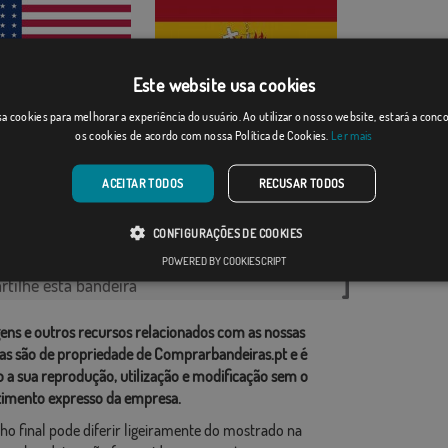
Este website usa cookies
 Unidos (18...
a cookies para melhorar a experiência do usuário. Ao utilizar o nosso website, estará a con
Espanha com o Sagr...
os cookies de acordo com nossa Política de Cookies.
Ler mais
Desde: 18,37 €
[
]
(1)
Desde: 18,37 €
ACEITAR TODOS
RECUSAR TODOS
rias relacionadas:
CONFIGURAÇÕES DE COOKIES
s
,
POWERED BY COOKIESCRIPT
tilhe esta bandeira
ens e outros recursos relacionados com as nossas
as são de propriedade de Comprarbandeiras.pt e é
o a sua reprodução, utilização e modificação sem o
imento expresso da empresa.
ho final pode diferir ligeiramente do mostrado na