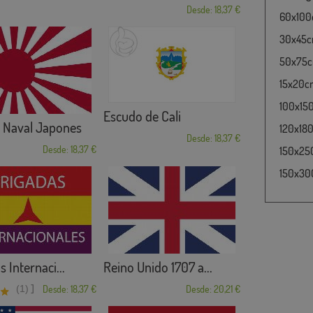
Desde: 18,37 €
60x100c
30x45cm
50x75cm
15x20cm
100x15
Escudo de Cali
o Naval Japones
120x180
Desde: 18,37 €
Desde: 18,37 €
150x25
150x30
 Internaci...
Reino Unido 1707 a...
]
(1)
Desde: 18,37 €
Desde: 20,21 €