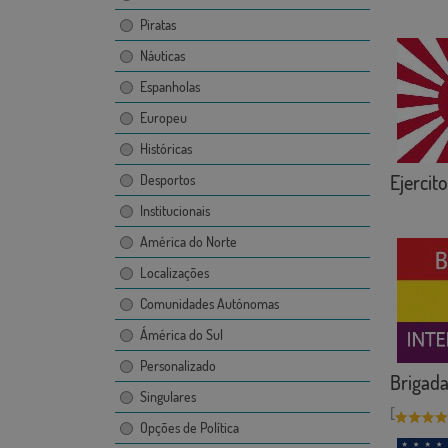
Piratas
Náuticas
Espanholas
Europeu
Históricas
Ejercit
Desportos
Institucionais
América do Norte
Localizações
Comunidades Autónomas
Ámérica do Sul
Personalizado
Brigadas
Singulares
[
Opções de Política