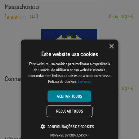
Massachusetts
[
]
(1)
Desde: 18,37 €
×
Este website usa cookies
Este website usa cookies para melhorar a experiência
do usuário. Ao utilizar o nosso website, estará a
concordar com todos os cookies de acordo com nossa
Connecticut
Política de Cookies.
Ler mais
Desde: 18,37 €
ACEITAR TODOS
RECUSAR TODOS
CONFIGURAÇÕES DE COOKIES
POWERED BY COOKIESCRIPT
Wisconsin