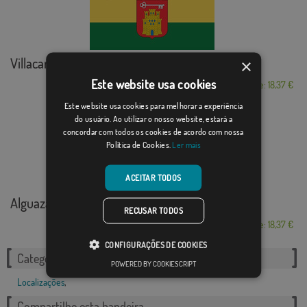
Villacarrillo
×
Este website usa cookies
Desde: 18,37 €
Este website usa cookies para melhorar a experiência
do usuário. Ao utilizar o nosso website, estará a
concordar com todos os cookies de acordo com nossa
Política de Cookies.
Ler mais
ACEITAR TODOS
Alguazas
RECUSAR TODOS
Desde: 18,37 €
CONFIGURAÇÕES DE COOKIES
Categorias relacionadas:
POWERED BY COOKIESCRIPT
Localizações
,
Compartilhe esta bandeira