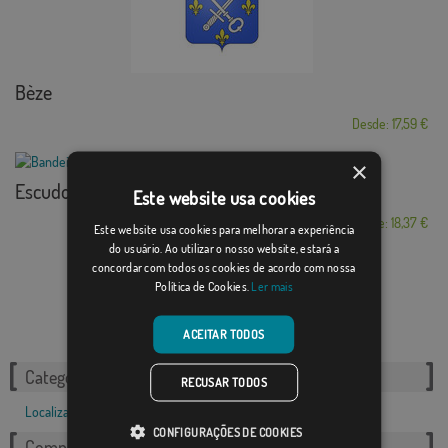
Bèze
Desde: 17,59 €
×
Escudo Banos de la...
Este website usa cookies
Desde: 18,37 €
Este website usa cookies para melhorar a experiência
do usuário. Ao utilizar o nosso website, estará a
concordar com todos os cookies de acordo com nossa
Política de Cookies.
Ler mais
ACEITAR TODOS
Categorias relacionadas:
RECUSAR TODOS
Localizações
,
Francês
,
CONFIGURAÇÕES DE COOKIES
Compartilhe esta bandeira