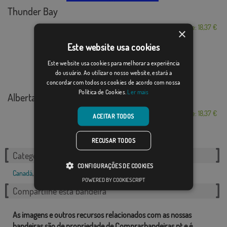
Thunder Bay
Desde: 18,37 €
×
Este website usa cookies
Este website usa cookies para melhorar a experiência
do usuário. Ao utilizar o nosso website, estará a
concordar com todos os cookies de acordo com nossa
Política de Cookies.
Ler mais
Alberta
Desde: 18,37 €
ACEITAR TODOS
RECUSAR TODOS
Categorias relacionadas:
CONFIGURAÇÕES DE COOKIES
Canadá
,
POWERED BY COOKIESCRIPT
Compartilhe esta bandeira
As imagens e outros recursos relacionados com as nossas
bandeiras são de propriedade de Comprarbandeiras.pt e é