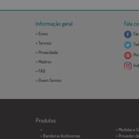
Informação geral
Fala c
>
Envio
Fac
>
Termos
Twi
>
Privacidade
Pint
>
Mastros
Ins
>
FAQ
>
Quem Somos
Produtos
>
> Medidas e 
> Bandeiras Autônomas
> Provedor d