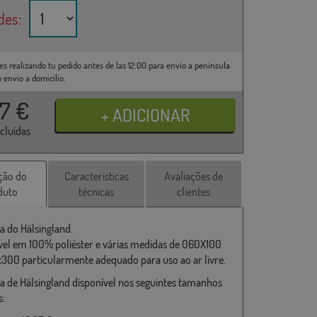
des:
es realizando tu pedido antes de las 12:00 para envío a península
o envío a domicilio.
37
€
ncluídas
ção do
Características
Avaliações de
duto
técnicas
clientes
a do Hälsingland.
vel em 100% poliéster e várias medidas de 060X100
x300 particularmente adequado para uso ao ar livre.
a de Hälsingland disponível nos seguintes tamanhos
s: