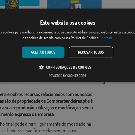
Este website usa cookies
e
Bács Kiskun
a cookies para melhorar a experiência do usuário. Ao utilizar o nosso website, estará a con
os cookies de acordo com nossa Política de Cookies.
Ler mais
Desde: 18,37 €
Desde: 18,37 €
ACEITAR TODOS
RECUSAR TODOS
rias relacionadas:
CONFIGURAÇÕES DE COOKIES
,
POWERED BY COOKIESCRIPT
tilhe esta bandeira
ens e outros recursos relacionados com as nossas
as são de propriedade de Comprarbandeiras.pt e é
o a sua reprodução, utilização e modificação sem o
imento expresso da empresa.
ho final pode diferir ligeiramente do mostrado na
 as bandeiras são fornecidas sem mastro.