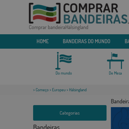
Comprar bandeiraHälsingland
HOME
BANDEIRAS DO MUNDO
B
Do mundo
De Mesa
>
Começo
>
Europeu
> Hälsingland
Bandeir
Categorias
Bandeiras