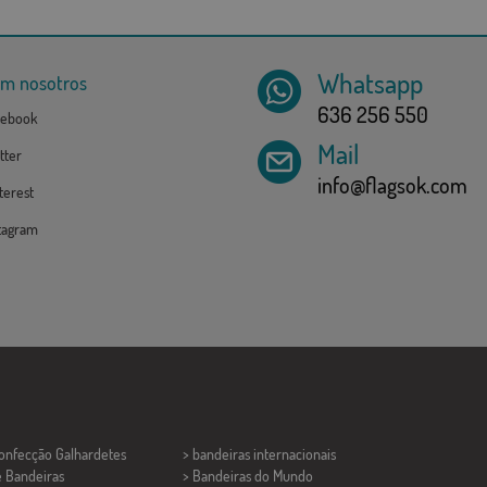
Whatsapp
om nosotros
636 256 550
ebook
Mail
tter
info@flagsok.com
erest
tagram
Confecção
Galhardetes
> bandeiras internacionais
e Bandeiras
> Bandeiras do Mundo