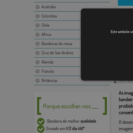
Austrália
Colombia
Chile
Rezekn
Este website us
Africa
Bandeiras de mesa
Cruz de San Andrés
Catego
Alemãs
Europeu
Francês
Compar
Britânicas
As imag
bandeir
Porque escolher-nos ___
proibid
consent
Bandeira de melhor
qualidade
O desen
imagem,
Enviado em
1/2 dia útil*