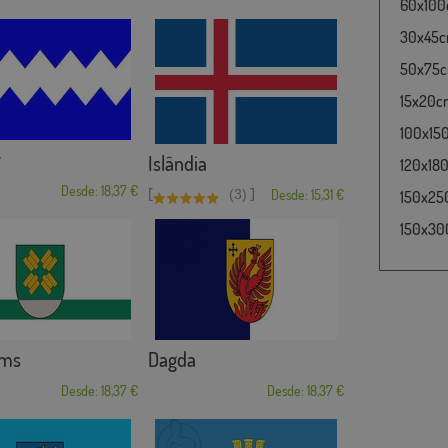
60x100c
30x45cm
50x75cm
15x20cm
100x15
r
Islândia
120x180
Desde: 18,37 €
[
]
(3)
Desde: 15,31 €
150x25
150x30
ems
Dagda
Desde: 18,37 €
Desde: 18,37 €