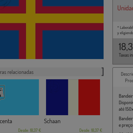
Unida
* Laborabl
y eligiend
18,
Taxas i
ras relacionadas
Descri
Pro
Bandeir
Disponí
até 150
Bandeir
centa
Schaan
e preço
Desde: 18,37 €
Desde: 18,37 €