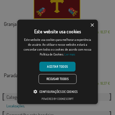
Granja de Rocamora
×
Este website usa cookies
Desde: 18,37 €
Este website usa cookies para melhorar a experiência
do usuário. Ao utilizar o nosso website, estará a
concordar com todos os cookies de acordo com nossa
Política de Cookies.
Ler mais
ACEITAR TODOS
Parada de Sil
RECUSAR TODOS
Desde: 18,37 €
CONFIGURAÇÕES DE COOKIES
Categorias relacionadas:
POWERED BY COOKIESCRIPT
Localizações
,
Compartilhe esta bandeira