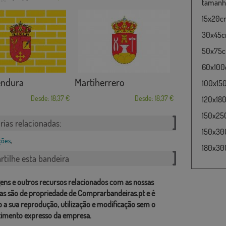
tamanho
15x20cm
30x45cm
50x75cm
60x100c
endura
Martiherrero
100x15
Desde: 18,37 €
Desde: 18,37 €
120x180
150x25
rias relacionadas:
150x30
ções
,
180x300
tilhe esta bandeira
ens e outros recursos relacionados com as nossas
as são de propriedade de Comprarbandeiras.pt e é
o a sua reprodução, utilização e modificação sem o
imento expresso da empresa.