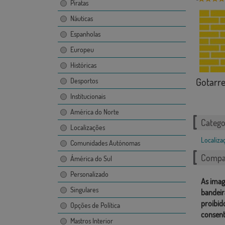
Piratas
Náuticas
Espanholas
Europeu
Históricas
Gotarr
Desportos
Institucionais
América do Norte
Catego
Localizações
Localiza
Comunidades Autónomas
Compar
Ámérica do Sul
Personalizado
As imag
Singulares
bandeir
proibid
Opções de Política
consent
Mastros Interior