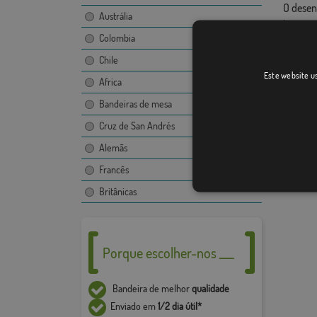
O desen
Austrália
imagem,
Colombia
Devido 
+ / - 5%
Chile
Este website us
Africa
Bandeiras de mesa
Cruz de San Andrés
Alemãs
Francês
Britânicas
Porque escolher-nos ___
Bandeira de melhor
qualidade
Enviado em
1/2 dia útil*