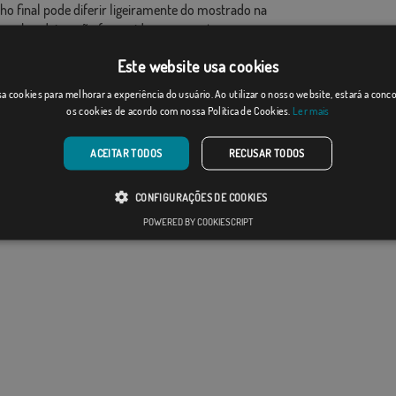
ho final pode diferir ligeiramente do mostrado na
 as bandeiras são fornecidas sem mastro.
ao formato de produção, pode haver uma variação de
Este website usa cookies
 nas dimensões finais e tons de cores.
a cookies para melhorar a experiência do usuário. Ao utilizar o nosso website, estará a con
os cookies de acordo com nossa Política de Cookies.
Ler mais
ACEITAR TODOS
RECUSAR TODOS
CONFIGURAÇÕES DE COOKIES
POWERED BY COOKIESCRIPT