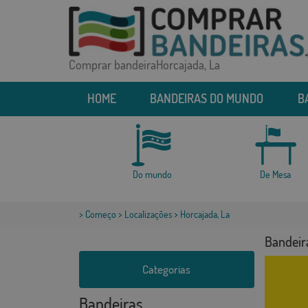
Comprar bandeiraHorcajada, La
HOME
BANDEIRAS DO MUNDO
B
Do mundo
De Mesa
>
Começo
>
Localizações
> Horcajada, La
Bandeir
Categorias
Bandeiras