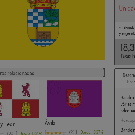
Unida
* Laborabl
y eligiend
18,
Taxas i
ras relacionadas
Descri
Pro
Bandeir
várias 
adequad
Horcajad
Ávila
a y León
Bandeir
[
]
(2)
Desde: 18,37 €
]
(30)
Desde: 15,31 €