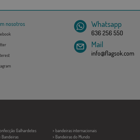
Whatsapp
om nosotros
636 256 550
ebook
Mail
tter
info@flagsok.com
erest
tagram
Confecção
Galhardetes
> bandeiras internacionais
e Bandeiras
> Bandeiras do Mundo