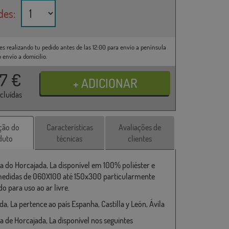
des:
es realizando tu pedido antes de las 12:00 para envío a península
o envío a domicilio.
37
€
ncluídas
ção do
Características
Avaliações de
duto
técnicas
clientes
a do Horcajada, La disponível em 100% poliéster e
medidas de 060X100 até 150x300 particularmente
o para uso ao ar livre.
a, La pertence ao país Espanha, Castilla y León, Ávila
a de Horcajada, La disponível nos seguintes