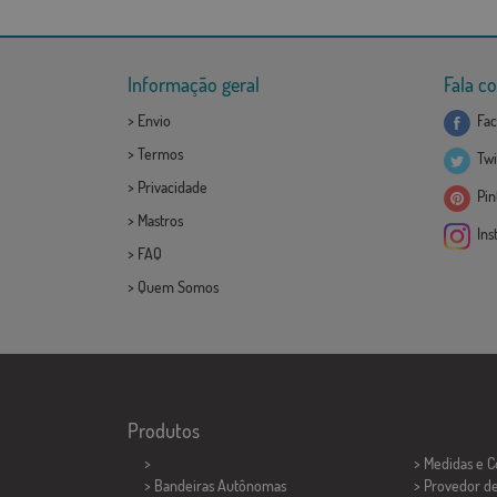
Informação geral
Fala c
>
Envio
Fac
>
Termos
Twi
>
Privacidade
Pint
>
Mastros
Ins
>
FAQ
>
Quem Somos
Produtos
>
> Medidas e 
> Bandeiras Autônomas
> Provedor d