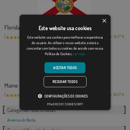
×
Florida
Este website usa cookies
[
]
(1)
Desde: 18,37 €
Este website usa cookies para melhorar a experiência
do usuário. Ao utilizar o nosso website, estará a
concordar com todos os cookies de acordo com nossa
Política de Cookies.
Ler mais
ACEITAR TODOS
RECUSAR TODOS
Maine
[
]
(1)
Desde: 18,37 €
CONFIGURAÇÕES DE COOKIES
POWERED BY COOKIESCRIPT
Categorias relacionadas:
América do Norte
,