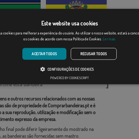
Este website usa cookies
a cookies para melhorar a experiência do usuário. Ao utilizar o nosso website, estará a con
Bicas
os cookies de acordo com nossa Política de Cookies.
Ler mais
Desde: 18,37 €
Desde: 18,37 €
ACEITAR TODOS
RECUSAR TODOS
rias relacionadas:
CONFIGURAÇÕES DE COOKIES
as
,
POWERED BY COOKIESCRIPT
tilhe esta bandeira
ens e outros recursos relacionados com as nossas
as são de propriedade de Comprarbandeiras.pt e é
o a sua reprodução, utilização e modificação sem o
imento expresso da empresa.
ho final pode diferir ligeiramente do mostrado na
 as bandeiras são fornecidas sem mastro.