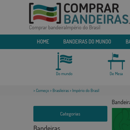
Comprar bandeiraImpério do Brasil
HOME
BANDEIRAS DO MUNDO
B
Do mundo
De Mesa
>
Começo
>
Brasileiras
> Império do Brasil
Bandeira
Categorias
Bandeiras