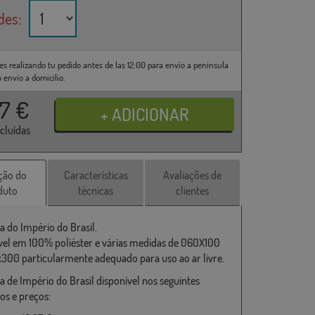
des:
es realizando tu pedido antes de las 12:00 para envío a península
o envío a domicilio.
37
€
ncluídas
ção do
Características
Avaliações de
duto
técnicas
clientes
a do Império do Brasil.
vel em 100% poliéster e várias medidas de 060X100
x300 particularmente adequado para uso ao ar livre.
a de Império do Brasil disponível nos seguintes
s e preços: