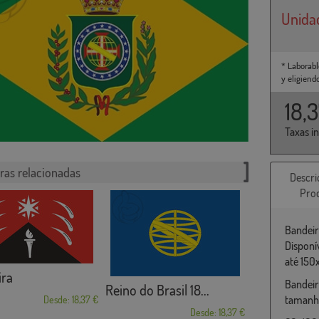
Unida
* Laborabl
y eligiend
18,
Taxas i
ras relacionadas
Descri
Pro
Bandeir
Disponí
até 150
ira
Bandeir
Reino do Brasil 18...
tamanho
Desde: 18,37 €
Desde: 18,37 €