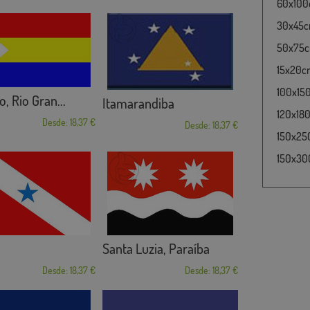
60x100c
30x45cm
50x75cm
15x20cm
100x15
, Rio Gran...
Itamarandiba
120x180
Desde: 18,37 €
Desde: 18,37 €
150x25
150x30
Santa Luzia, Paraíba
Desde: 18,37 €
Desde: 18,37 €