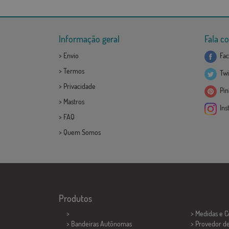
Informação geral
Fala c
>
Envio
Fac
>
Termos
Twi
>
Privacidade
Pint
>
Mastros
Ins
>
FAQ
>
Quem Somos
Produtos
>
> Medidas e 
> Bandeiras Autônomas
> Provedor d