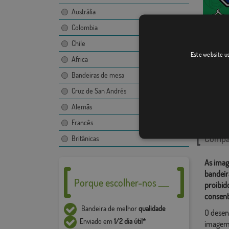
Austrália
Colombia
Chile
Amapá
Este website us
Africa
Bandeiras de mesa
Cruz de San Andrés
Catego
Alemãs
Brasileir
Francês
Compar
Britânicas
As imag
bandeir
Porque escolher-nos ___
proibid
consent
Bandeira de melhor
qualidade
O desen
Enviado em
1/2 dia útil*
imagem,