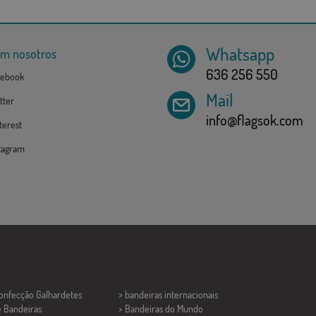
Whatsapp
om nosotros
636 256 550
ebook
Mail
tter
info@flagsok.com
erest
tagram
Confecção
Galhardetes
> bandeiras internacionais
e Bandeiras
> Bandeiras do Mundo