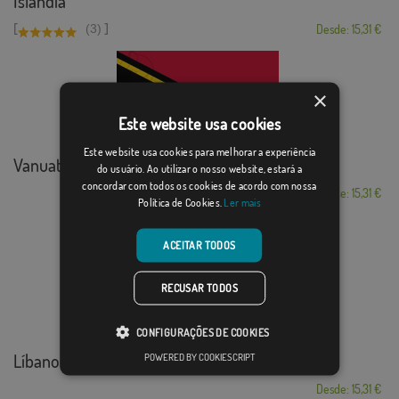
Islândia
[
]
(3)
Desde: 15,31 €
×
Este website usa cookies
Este website usa cookies para melhorar a experiência
Vanuatu
do usuário. Ao utilizar o nosso website, estará a
concordar com todos os cookies de acordo com nossa
Desde: 15,31 €
Política de Cookies.
Ler mais
ACEITAR TODOS
RECUSAR TODOS
CONFIGURAÇÕES DE COOKIES
Líbano
POWERED BY COOKIESCRIPT
Desde: 15,31 €