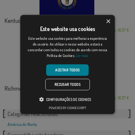
×
Kentucky
Este website usa cookies
Desde: 18,37 €
Este website usa cookies para melhorar a experiência
do usuário. Ao utilizar o nosso website, estará a
concordar com todos os cookies de acordo com nossa
Política de Cookies.
Ler mais
ACEITAR TODOS
RECUSAR TODOS
Richmond
Desde: 18,37 €
CONFIGURAÇÕES DE COOKIES
POWERED BY COOKIESCRIPT
Categorias relacionadas:
América do Norte
,
Compartilhe esta bandeira